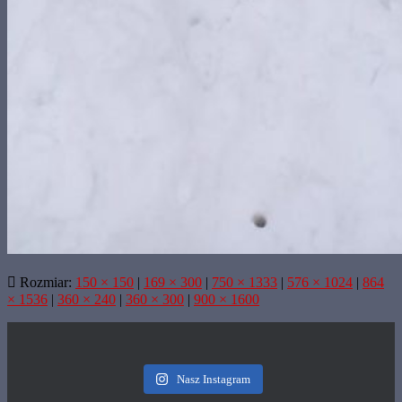
Rozmiar:
150 × 150
|
169 × 300
|
750 × 1333
|
576 × 1024
|
864
× 1536
|
360 × 240
|
360 × 300
|
900 × 1600
Nasz Instagram