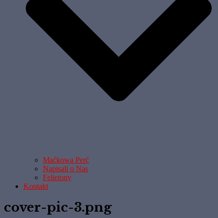
Maćkowa Perć
Napisali o Nas
Felietony
Kontakt
cover-pic-3.png