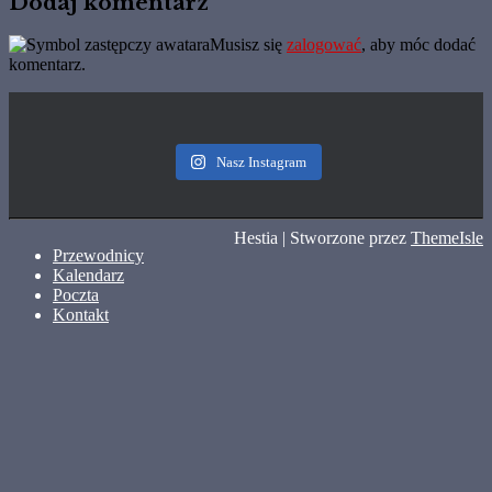
Dodaj komentarz
Musisz się
zalogować
, aby móc dodać
komentarz.
Nasz Instagram
Hestia | Stworzone przez
ThemeIsle
Przewodnicy
Kalendarz
Poczta
Kontakt