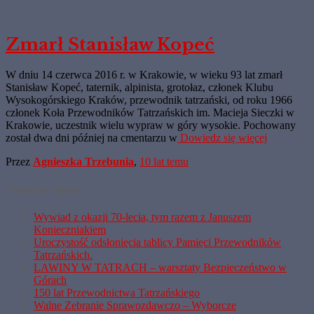
Zmarł Stanisław Kopeć
W dniu 14 czerwca 2016 r. w Krakowie, w wieku 93 lat zmarł
Stanisław Kopeć, taternik, alpinista, grotołaz, członek Klubu
Wysokogórskiego Kraków, przewodnik tatrzański, od roku 1966
członek Koła Przewodników Tatrzańskich im. Macieja Sieczki w
Krakowie, uczestnik wielu wypraw w góry wysokie. Pochowany
został dwa dni później na cmentarzu w
Dowiedz się więcej
Przez
Agnieszka Trzebunia
,
10 lat
temu
Ostatnie wpisy
Wywiad z okazji 70-lecia, tym razem z Januszem
Konieczniakiem
Uroczystość odsłonięcia tablicy Pamięci Przewodników
Tatrzańskich.
LAWINY W TATRACH – warsztaty Bezpieczeństwo w
Górach
150 lat Przewodnictwa Tatrzańskiego
Walne Zebranie Sprawozdawczo – Wyborcze