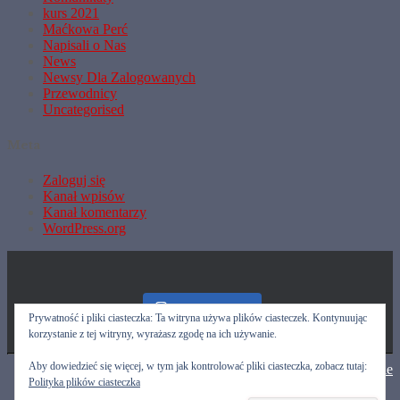
kurs 2021
Maćkowa Perć
Napisali o Nas
News
Newsy Dla Zalogowanych
Przewodnicy
Uncategorised
Meta
Zaloguj się
Kanał wpisów
Kanał komentarzy
WordPress.org
Nasz Instagram
Prywatność i pliki ciasteczka: Ta witryna używa plików ciasteczek. Kontynuując
korzystanie z tej witryny, wyrażasz zgodę na ich używanie.
Aby dowiedzieć się więcej, w tym jak kontrolować pliki ciasteczka, zobacz tutaj:
Hestia | Stworzone przez
ThemeIsle
Polityka plików ciasteczka
Przewodnicy
Kalendarz