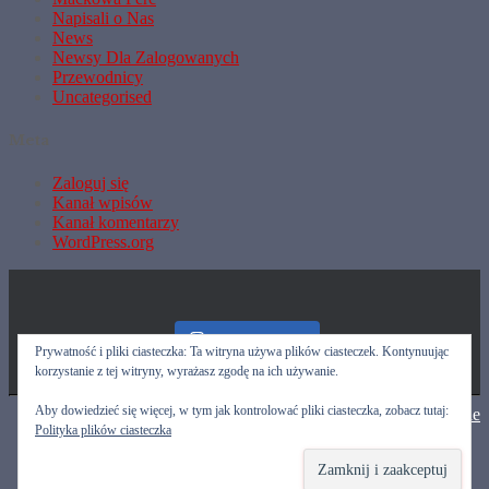
Napisali o Nas
News
Newsy Dla Zalogowanych
Przewodnicy
Uncategorised
Meta
Zaloguj się
Kanał wpisów
Kanał komentarzy
WordPress.org
Nasz Instagram
Prywatność i pliki ciasteczka: Ta witryna używa plików ciasteczek. Kontynuując
korzystanie z tej witryny, wyrażasz zgodę na ich używanie.
Aby dowiedzieć się więcej, w tym jak kontrolować pliki ciasteczka, zobacz tutaj:
Hestia | Stworzone przez
ThemeIsle
Przewodnicy
Polityka plików ciasteczka
Kalendarz
Poczta