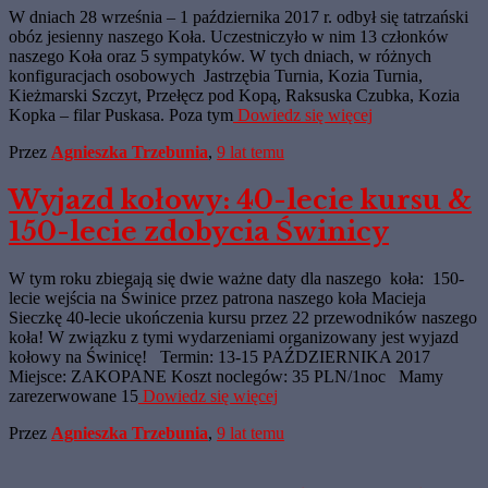
W dniach 28 września – 1 października 2017 r. odbył się tatrzański
obóz jesienny naszego Koła. Uczestniczyło w nim 13 członków
naszego Koła oraz 5 sympatyków. W tych dniach, w różnych
konfiguracjach osobowych Jastrzębia Turnia, Kozia Turnia,
Kieżmarski Szczyt, Przełęcz pod Kopą, Raksuska Czubka, Kozia
Kopka – filar Puskasa. Poza tym
Dowiedz się więcej
Przez
Agnieszka Trzebunia
,
9 lat
temu
Wyjazd kołowy: 40-lecie kursu &
150-lecie zdobycia Świnicy
W tym roku zbiegają się dwie ważne daty dla naszego koła: 150-
lecie wejścia na Świnice przez patrona naszego koła Macieja
Sieczkę 40-lecie ukończenia kursu przez 22 przewodników naszego
koła! W związku z tymi wydarzeniami organizowany jest wyjazd
kołowy na Świnicę! Termin: 13-15 PAŹDZIERNIKA 2017
Miejsce: ZAKOPANE Koszt noclegów: 35 PLN/1noc Mamy
zarezerwowane 15
Dowiedz się więcej
Przez
Agnieszka Trzebunia
,
9 lat
temu