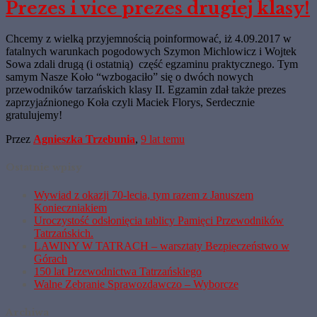
Prezes i vice prezes drugiej klasy!
Chcemy z wielką przyjemnością poinformować, iż 4.09.2017 w
fatalnych warunkach pogodowych Szymon Michlowicz i Wojtek
Sowa zdali drugą (i ostatnią) część egzaminu praktycznego. Tym
samym Nasze Koło “wzbogaciło” się o dwóch nowych
przewodników tarzańskich klasy II. Egzamin zdał także prezes
zaprzyjaźnionego Koła czyli Maciek Florys, Serdecznie
gratulujemy!
Przez
Agnieszka Trzebunia
,
9 lat
temu
Ostatnie wpisy
Wywiad z okazji 70-lecia, tym razem z Januszem
Konieczniakiem
Uroczystość odsłonięcia tablicy Pamięci Przewodników
Tatrzańskich.
LAWINY W TATRACH – warsztaty Bezpieczeństwo w
Górach
150 lat Przewodnictwa Tatrzańskiego
Walne Zebranie Sprawozdawczo – Wyborcze
Archiwa