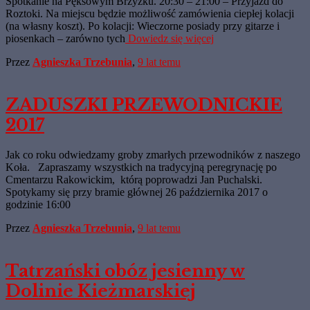
Spotkanie na Pęksowym Brzyzku. 20:30 – 21:00 – Przyjazd do
Roztoki. Na miejscu będzie możliwość zamówienia ciepłej kolacji
(na własny koszt). Po kolacji: Wieczorne posiady przy gitarze i
piosenkach – zarówno tych
Dowiedz się więcej
Przez
Agnieszka Trzebunia
,
9 lat
temu
ZADUSZKI PRZEWODNICKIE
2017
Jak co roku odwiedzamy groby zmarłych przewodników z naszego
Koła. Zapraszamy wszystkich na tradycyjną peregrynację po
Cmentarzu Rakowickim, którą poprowadzi Jan Puchalski.
Spotykamy się przy bramie głównej 26 października 2017 o
godzinie 16:00
Przez
Agnieszka Trzebunia
,
9 lat
temu
Tatrzański obóz jesienny w
Dolinie Kieżmarskiej