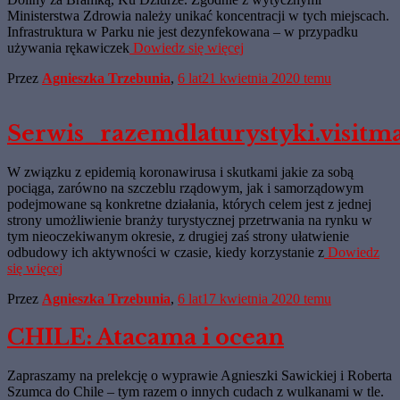
Ministerstwa Zdrowia należy unikać koncentracji w tych miejscach.
Infrastruktura w Parku nie jest dezynfekowana – w przypadku
używania rękawiczek
Dowiedz się więcej
Przez
Agnieszka Trzebunia
,
6 lat
21 kwietnia 2020
temu
Serwis_razemdlaturystyki.visitma
W związku z epidemią koronawirusa i skutkami jakie za sobą
pociąga, zarówno na szczeblu rządowym, jak i samorządowym
podejmowane są konkretne działania, których celem jest z jednej
strony umożliwienie branży turystycznej przetrwania na rynku w
tym nieoczekiwanym okresie, z drugiej zaś strony ułatwienie
odbudowy ich aktywności w czasie, kiedy korzystanie z
Dowiedz
się więcej
Przez
Agnieszka Trzebunia
,
6 lat
17 kwietnia 2020
temu
CHILE: Atacama i ocean
Zapraszamy na prelekcję o wyprawie Agnieszki Sawickiej i Roberta
Szumca do Chile – tym razem o innych cudach z wulkanami w tle.