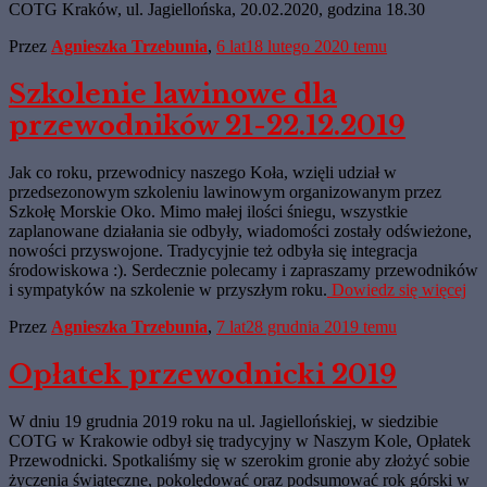
COTG Kraków, ul. Jagiellońska, 20.02.2020, godzina 18.30
Przez
Agnieszka Trzebunia
,
6 lat
18 lutego 2020
temu
Szkolenie lawinowe dla
przewodników 21-22.12.2019
Jak co roku, przewodnicy naszego Koła, wzięli udział w
przedsezonowym szkoleniu lawinowym organizowanym przez
Szkołę Morskie Oko. Mimo małej ilości śniegu, wszystkie
zaplanowane działania sie odbyły, wiadomości zostały odświeżone,
nowości przyswojone. Tradycyjnie też odbyła się integracja
środowiskowa :). Serdecznie polecamy i zapraszamy przewodników
i sympatyków na szkolenie w przyszłym roku.
Dowiedz się więcej
Przez
Agnieszka Trzebunia
,
7 lat
28 grudnia 2019
temu
Opłatek przewodnicki 2019
W dniu 19 grudnia 2019 roku na ul. Jagiellońskiej, w siedzibie
COTG w Krakowie odbył się tradycyjny w Naszym Kole, Opłatek
Przewodnicki. Spotkaliśmy się w szerokim gronie aby złożyć sobie
życzenia świąteczne, pokolędować oraz podsumować rok górski w