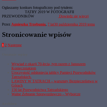
Ogłaszamy konkurs fotograficzny pod tytułem:
TATRY 2019 W FOTOGRAFII
PRZEWODNIKÓW
Dowiedz się więcej
Przez
Agnieszka Trzebunia
,
7 lat
30 października 2019
temu
Stronicowanie wpisów
1
2
Następne
Ostatnie wpisy
Wywiad z okazji 70-lecia, tym razem z Januszem
Konieczniakiem
Uroczystość odsłonięcia tablicy Pamięci Przewodników
Tatrzańskich.
LAWINY W TATRACH – warsztaty Bezpieczeństwo w
Górach
150 lat Przewodnictwa Tatrzańskiego
Walne Zebranie Sprawozdawczo – Wyborcze
Archiwa