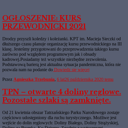
OGŁOSZENIE: KURS
PRZEWODNICKI 2021
Drodzy przyszli koledzy i koleżanki. KPT im. Macieja Sieczki od
dłuższego czasu planuje organizację kursu przewodnickiego na III
klasę. Jesteśmy przygotowani do przeprowadzenia takiego kursu
zarówno pod względem programowym jak i obsady
kadrowej.Posiadamy też wszystkie niezbędne zezwolenia.
Podstawową barierą jest aktualna sytuacja pandemiczna, która nie
pozwala nam na podanie do
Dowiedz się więcej
Przez
Agnieszka Trzebunia
,
6 lat
26 października 2020
temu
TPN – otwarte 4 doliny reglowe.
Pozostałe szlaki są zamknięte.
Od 21 kwietnia obszar Tatrzańskiego Parku Narodowego zostaje
częściowo udostępniony dla ruchu turystycznego. Możliwe jest
wejście do dolin reglowych: Doliny Białego, Doliny Strążyskiej,
Doliny za Bramką, Ku Dziurze. Zgodnie z wytycznymi