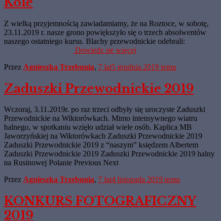
Kole
Z wielką przyjemnością zawiadamiamy, że na Roztoce, w sobotę,
23.11.2019 r. nasze grono powiększyło się o trzech absolwentów
naszego ostatniego kursu. Blachy przewodnickie odebrali:
Dowiedz się więcej
Przez
Agnieszka Trzebunia
,
7 lat
5 grudnia 2019
temu
Zaduszki Przewodnickie 2019
Wczoraj, 3.11.2019r. po raz trzeci odbyły się uroczyste Zaduszki
Przewodnickie na Wiktorówkach. Mimo intensywnego wiatru
halnego, w spotkaniu wzięło udział wiele osób. Kaplica MB
Jaworzyńskiej na Wiktorówkach Zaduszki Przewodnickie 2019
Zaduszki Przewodnickie 2019 z “naszym” księdzem Albertem
Zaduszki Przewodnickie 2019 Zaduszki Przewodnickie 2019 halny
na Rusinowej Polanie Previous Next
Przez
Agnieszka Trzebunia
,
7 lat
4 listopada 2019
temu
KONKURS FOTOGRAFICZNY
2019