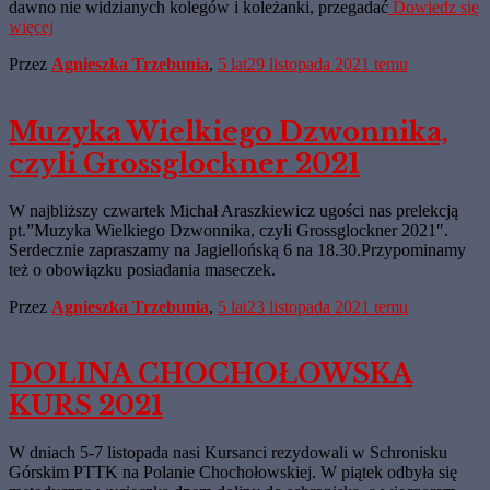
dawno nie widzianych kolegów i koleżanki, przegadać
Dowiedz się
więcej
Przez
Agnieszka Trzebunia
,
5 lat
29 listopada 2021
temu
Muzyka Wielkiego Dzwonnika,
czyli Grossglockner 2021
W najbliższy czwartek Michał Araszkiewicz ugości nas prelekcją
pt.”Muzyka Wielkiego Dzwonnika, czyli Grossglockner 2021″.
Serdecznie zapraszamy na Jagiellońską 6 na 18.30.Przypominamy
też o obowiązku posiadania maseczek.
Przez
Agnieszka Trzebunia
,
5 lat
23 listopada 2021
temu
DOLINA CHOCHOŁOWSKA
KURS 2021
W dniach 5-7 listopada nasi Kursanci rezydowali w Schronisku
Górskim PTTK na Polanie Chochołowskiej. W piątek odbyła się