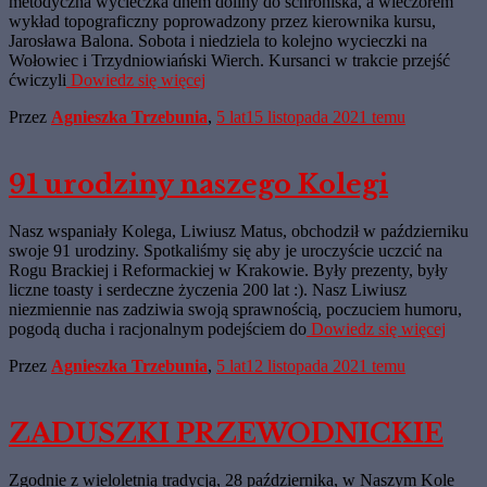
metodyczna wycieczka dnem doliny do schroniska, a wieczorem
wykład topograficzny poprowadzony przez kierownika kursu,
Jarosława Balona. Sobota i niedziela to kolejno wycieczki na
Wołowiec i Trzydniowiański Wierch. Kursanci w trakcie przejść
ćwiczyli
Dowiedz się więcej
Przez
Agnieszka Trzebunia
,
5 lat
15 listopada 2021
temu
91 urodziny naszego Kolegi
Nasz wspaniały Kolega, Liwiusz Matus, obchodził w październiku
swoje 91 urodziny. Spotkaliśmy się aby je uroczyście uczcić na
Rogu Brackiej i Reformackiej w Krakowie. Były prezenty, były
liczne toasty i serdeczne życzenia 200 lat :). Nasz Liwiusz
niezmiennie nas zadziwia swoją sprawnością, poczuciem humoru,
pogodą ducha i racjonalnym podejściem do
Dowiedz się więcej
Przez
Agnieszka Trzebunia
,
5 lat
12 listopada 2021
temu
ZADUSZKI PRZEWODNICKIE
Zgodnie z wieloletnią tradycją, 28 października, w Naszym Kole