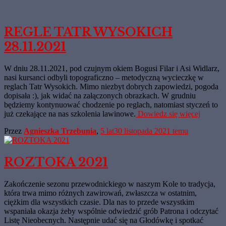
REGLE TATR WYSOKICH
28.11.2021
W dniu 28.11.2021, pod czujnym okiem Bogusi Filar i Asi Widlarz,
nasi kursanci odbyli topograficzno – metodyczną wycieczkę w
reglach Tatr Wysokich. Mimo niezbyt dobrych zapowiedzi, pogoda
dopisała :), jak widać na załączonych obrazkach. W grudniu
będziemy kontynuować chodzenie po reglach, natomiast styczeń to
już czekające na nas szkolenia lawinowe.
Dowiedz się więcej
Przez
Agnieszka Trzebunia
,
5 lat
30 listopada 2021
temu
ROZTOKA 2021
Zakończenie sezonu przewodnickiego w naszym Kole to tradycja,
która trwa mimo różnych zawirowań, zwłaszcza w ostatnim,
ciężkim dla wszystkich czasie. Dla nas to przede wszystkim
wspaniała okazja żeby wspólnie odwiedzić grób Patrona i odczytać
Listę Nieobecnych. Następnie udać się na Głodówkę i spotkać