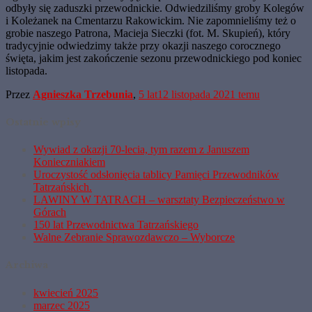
odbyły się zaduszki przewodnickie. Odwiedziliśmy groby Kolegów
i Koleżanek na Cmentarzu Rakowickim. Nie zapomnieliśmy też o
grobie naszego Patrona, Macieja Sieczki (fot. M. Skupień), który
tradycyjnie odwiedzimy także przy okazji naszego corocznego
święta, jakim jest zakończenie sezonu przewodnickiego pod koniec
listopada.
Przez
Agnieszka Trzebunia
,
5 lat
12 listopada 2021
temu
Ostatnie wpisy
Wywiad z okazji 70-lecia, tym razem z Januszem
Konieczniakiem
Uroczystość odsłonięcia tablicy Pamięci Przewodników
Tatrzańskich.
LAWINY W TATRACH – warsztaty Bezpieczeństwo w
Górach
150 lat Przewodnictwa Tatrzańskiego
Walne Zebranie Sprawozdawczo – Wyborcze
Archiwa
kwiecień 2025
marzec 2025