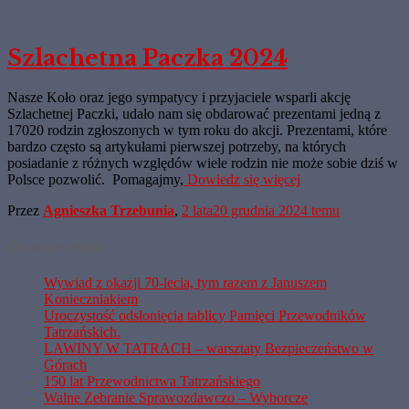
Szlachetna Paczka 2024
Nasze Koło oraz jego sympatycy i przyjaciele wsparli akcję
Szlachetnej Paczki, udało nam się obdarować prezentami jedną z
17020 rodzin zgłoszonych w tym roku do akcji. Prezentami, które
bardzo często są artykułami pierwszej potrzeby, na których
posiadanie z różnych względów wiele rodzin nie może sobie dziś w
Polsce pozwolić. Pomagajmy,
Dowiedz się więcej
Przez
Agnieszka Trzebunia
,
2 lata
20 grudnia 2024
temu
Ostatnie wpisy
Wywiad z okazji 70-lecia, tym razem z Januszem
Konieczniakiem
Uroczystość odsłonięcia tablicy Pamięci Przewodników
Tatrzańskich.
LAWINY W TATRACH – warsztaty Bezpieczeństwo w
Górach
150 lat Przewodnictwa Tatrzańskiego
Walne Zebranie Sprawozdawczo – Wyborcze