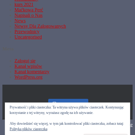
kurs 2021
Maćkowa Perć
Napisali o Nas
News
Newsy Dla Zalogowanych
Przewodnicy
Uncategorised
Meta
Zaloguj się
Kanał wpisów
Kanał komentarzy
WordPress.org
Nasz Instagram
Prywatność i pliki ciasteczka: Ta witryna używa plików ciasteczek. Kontynuując
korzystanie z tej witryny, wyrażasz zgodę na ich używanie.
Aby dowiedzieć się więcej, w tym jak kontrolować pliki ciasteczka, zobacz tutaj:
Hestia | Stworzone przez
ThemeIsle
Polityka plików ciasteczka
Przewodnicy
Kalendarz