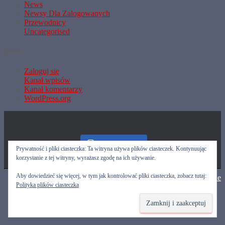
News
Newsy Dla Zalogowanych
Przewodnicy
Uncategorised
Meta
Zaloguj się
Kanał wpisów
Kanał komentarzy
WordPress.org
Nasz Instagram
Prywatność i pliki ciasteczka: Ta witryna używa plików ciasteczek. Kontynuując
korzystanie z tej witryny, wyrażasz zgodę na ich używanie.
Aby dowiedzieć się więcej, w tym jak kontrolować pliki ciasteczka, zobacz tutaj:
Hestia | Stworzone przez
ThemeIsle
Polityka plików ciasteczka
Przewodnicy
Kalendarz
Poczta
Kontakt