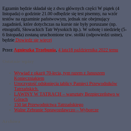
Egzamin będzie składał się z dwu głównych części W piątek (4
listopada) o godzinie 21.00 odbędzie się test pisemny, na wzór
testów na egzaminie państwowym, jednak nie obejmujący
zagadnień, które dotychczas na kursie nie były poruszane (np.
etnografii, Słowackich Tatr Wysokich itp.). W sobotę i niedzielę (5-
6 listopada) zostaną uruchomione tzw. stoliki (odpowiedzi ustne),
będzie
Dowiedz się więcej
Przez
Agnieszka Trzebunia
,
4 lata
18 października 2022
temu
Ostatnie wpisy
Wywiad z okazji 70-lecia, tym razem z Januszem
Konieczniakiem
Uroczystość odsłonięcia tablicy Pamięci Przewodników
Tatrzańskich.
LAWINY W TATRACH – warsztaty Bezpieczeństwo w
Górach
150 lat Przewodnictwa Tatrzańskiego
Walne Zebranie Sprawozdawczo – Wyborcze
Archiwa