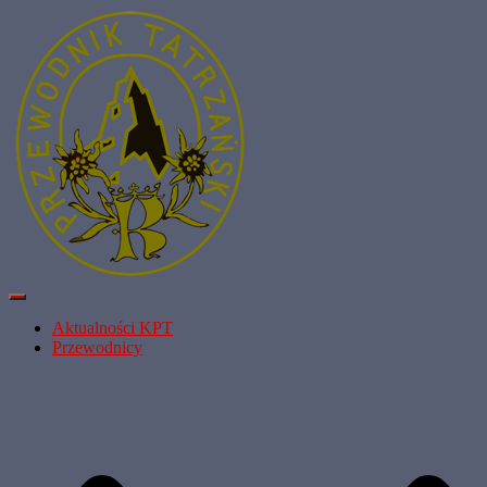
Przełącz
Nawigację
Aktualności KPT
Przewodnicy