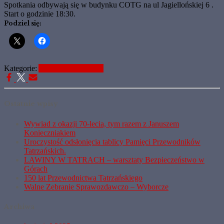
Spotkania odbywają się w budynku COTG na ul Jagiellońskiej 6 .
Start o godzinie 18:30.
Podziel się:
Kategorie:
Aktualne Informacje
Ostatnie wpisy
Wywiad z okazji 70-lecia, tym razem z Januszem
Konieczniakiem
Uroczystość odsłonięcia tablicy Pamięci Przewodników
Tatrzańskich.
LAWINY W TATRACH – warsztaty Bezpieczeństwo w
Górach
150 lat Przewodnictwa Tatrzańskiego
Walne Zebranie Sprawozdawczo – Wyborcze
Archiwa