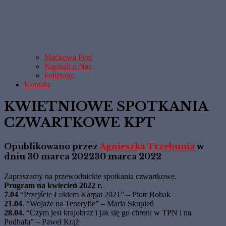
Maćkowa Perć
Napisali o Nas
Felietony
Kontakt
KWIETNIOWE SPOTKANIA
CZWARTKOWE KPT
Opublikowano przez
Agnieszka Trzebunia
w
dniu
30 marca 2022
30 marca 2022
Zapraszamy na przewodnickie spotkania czwartkowe.
Program na kwiecień 2022 r.
7.04
“Przejście Łukiem Karpat 2021” – Piotr Bobak
21.04
. “Wojaże na Teneryfie” – Maria Skupień
28.04.
“Czym jest krajobraz i jak się go chroni w TPN i na
Podhalu” – Paweł Krąż