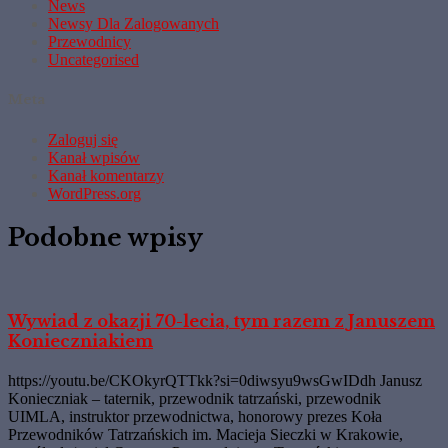
News
Newsy Dla Zalogowanych
Przewodnicy
Uncategorised
Meta
Zaloguj się
Kanał wpisów
Kanał komentarzy
WordPress.org
Podobne wpisy
Wywiad z okazji 70-lecia, tym razem z Januszem
Konieczniakiem
https://youtu.be/CKOkyrQTTkk?si=0diwsyu9wsGwIDdh Janusz
Konieczniak – taternik, przewodnik tatrzański, przewodnik
UIMLA, instruktor przewodnictwa, honorowy prezes Koła
Przewodników Tatrzańskich im. Macieja Sieczki w Krakowie,