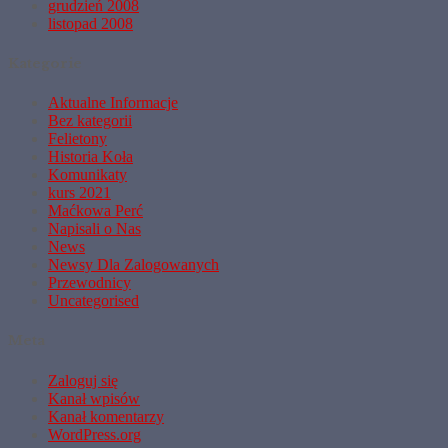
grudzień 2008
listopad 2008
Kategorie
Aktualne Informacje
Bez kategorii
Felietony
Historia Koła
Komunikaty
kurs 2021
Maćkowa Perć
Napisali o Nas
News
Newsy Dla Zalogowanych
Przewodnicy
Uncategorised
Meta
Zaloguj się
Kanał wpisów
Kanał komentarzy
WordPress.org