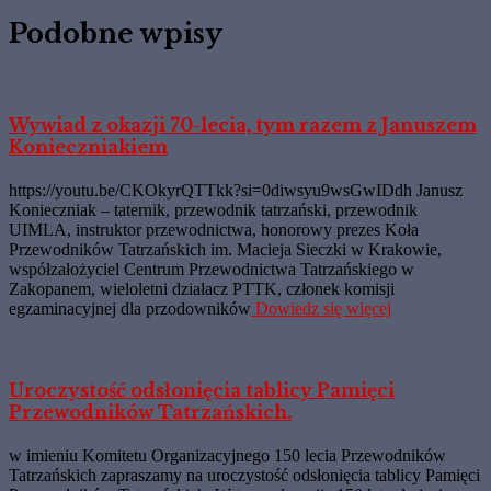
Podobne wpisy
Wywiad z okazji 70-lecia, tym razem z Januszem
Konieczniakiem
https://youtu.be/CKOkyrQTTkk?si=0diwsyu9wsGwIDdh Janusz
Konieczniak – taternik, przewodnik tatrzański, przewodnik
UIMLA, instruktor przewodnictwa, honorowy prezes Koła
Przewodników Tatrzańskich im. Macieja Sieczki w Krakowie,
współzałożyciel Centrum Przewodnictwa Tatrzańskiego w
Zakopanem, wieloletni działacz PTTK, członek komisji
egzaminacyjnej dla przodowników
Dowiedz się więcej
Uroczystość odsłonięcia tablicy Pamięci
Przewodników Tatrzańskich.
w imieniu Komitetu Organizacyjnego 150 lecia Przewodników
Tatrzańskich zapraszamy na uroczystość odsłonięcia tablicy Pamięci