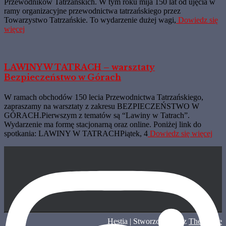
Przewodników Tatrzańskich. W tym roku mija 150 lat od ujęcia w
ramy organizacyjne przewodnictwa tatrzańskiego przez
Towarzystwo Tatrzańskie. To wydarzenie dużej wagi,
Dowiedz się
więcej
LAWINY W TATRACH – warsztaty
Bezpieczeństwo w Górach
W ramach obchodów 150 lecia Przewodnictwa Tatrzańskiego,
zapraszamy na warsztaty z zakresu BEZPIECZEŃSTWO W
GÓRACH.Pierwszym z tematów są “Lawiny w Tatrach”.
Wydarzenie ma formę stacjonarną oraz online. Poniżej link do
spotkania: LAWINY W TATRACHPiątek, 4
Dowiedz się więcej
Hestia | Stworzone przez
ThemeIsle