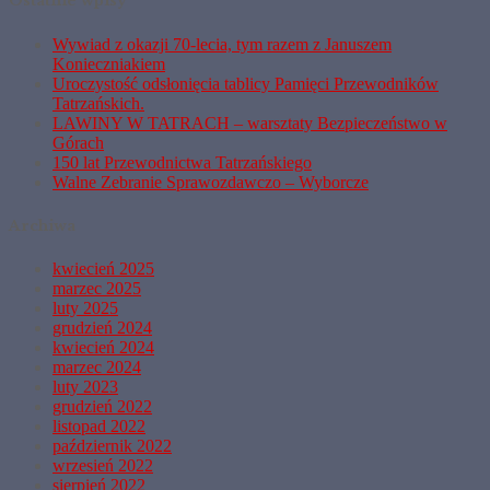
Ostatnie wpisy
Wywiad z okazji 70-lecia, tym razem z Januszem
Konieczniakiem
Uroczystość odsłonięcia tablicy Pamięci Przewodników
Tatrzańskich.
LAWINY W TATRACH – warsztaty Bezpieczeństwo w
Górach
150 lat Przewodnictwa Tatrzańskiego
Walne Zebranie Sprawozdawczo – Wyborcze
Archiwa
kwiecień 2025
marzec 2025
luty 2025
grudzień 2024
kwiecień 2024
marzec 2024
luty 2023
grudzień 2022
listopad 2022
październik 2022
wrzesień 2022
sierpień 2022