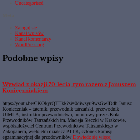
Uncategorised
Meta
Zaloguj się
Kanał wpisów
Kanał komentarzy
WordPress.org
Podobne wpisy
Wywiad z okazji 70-lecia, tym razem z Januszem
Konieczniakiem
https://youtu.be/CKOkyrQTTkk?si=0diwsyu9wsGwIDdh Janusz
Konieczniak – taternik, przewodnik tatrzański, przewodnik
UIMLA, instruktor przewodnictwa, honorowy prezes Koła
Przewodników Tatrzańskich im. Macieja Sieczki w Krakowie,
współzałożyciel Centrum Przewodnictwa Tatrzańskiego w
Zakopanem, wieloletni działacz PTTK, członek komisji
egzaminacyjnej dla przodowników
Dowiedz się więcej