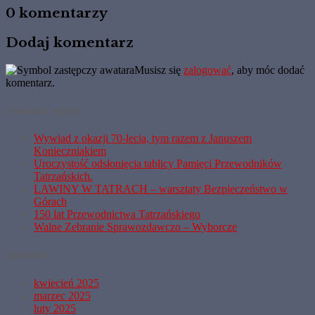
0 komentarzy
Dodaj komentarz
Musisz się
zalogować
, aby móc dodać
komentarz.
Ostatnie wpisy
Wywiad z okazji 70-lecia, tym razem z Januszem
Konieczniakiem
Uroczystość odsłonięcia tablicy Pamięci Przewodników
Tatrzańskich.
LAWINY W TATRACH – warsztaty Bezpieczeństwo w
Górach
150 lat Przewodnictwa Tatrzańskiego
Walne Zebranie Sprawozdawczo – Wyborcze
Archiwa
kwiecień 2025
marzec 2025
luty 2025