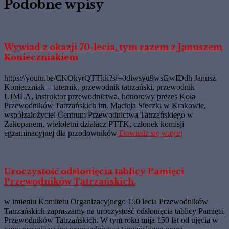
Podobne wpisy
Wywiad z okazji 70-lecia, tym razem z Januszem
Konieczniakiem
https://youtu.be/CKOkyrQTTkk?si=0diwsyu9wsGwIDdh Janusz
Konieczniak – taternik, przewodnik tatrzański, przewodnik
UIMLA, instruktor przewodnictwa, honorowy prezes Koła
Przewodników Tatrzańskich im. Macieja Sieczki w Krakowie,
współzałożyciel Centrum Przewodnictwa Tatrzańskiego w
Zakopanem, wieloletni działacz PTTK, członek komisji
egzaminacyjnej dla przodowników
Dowiedz się więcej
Uroczystość odsłonięcia tablicy Pamięci
Przewodników Tatrzańskich.
w imieniu Komitetu Organizacyjnego 150 lecia Przewodników
Tatrzańskich zapraszamy na uroczystość odsłonięcia tablicy Pamięci
Przewodników Tatrzańskich. W tym roku mija 150 lat od ujęcia w