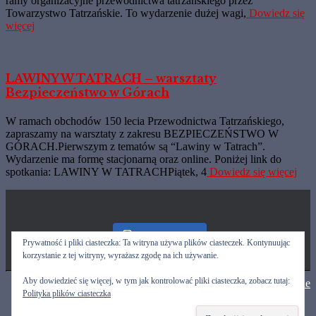
ramy organizacyjne przewodnictwa tatrzańskiego przez
Towarzystwo Tatrzańskie. To wydarzenie dużej wagi,
Dowiedz się
więcej
LAWINY W TATRACH – warsztaty
Bezpieczeństwo w Górach
W ramach obchodów 150 lecia Przewodnictwa Tatrzańskiego,
zapraszamy na warsztaty z zakresu BEZPIECZEŃSTWO W
GÓRACH.Pierwszym z tematów są “Lawiny w Tatrach”.
Wydarzenie ma formę stacjonarną oraz online. Poniżej link do
spotkania: LAWINY W TATRACHPiątek, 4
Dowiedz się więcej
Nasz Instagram
Prywatność i pliki ciasteczka: Ta witryna używa plików ciasteczek. Kontynuując
korzystanie z tej witryny, wyrażasz zgodę na ich używanie.
Aby dowiedzieć się więcej, w tym jak kontrolować pliki ciasteczka, zobacz tutaj:
Hestia | Stworzone przez
ThemeIsle
Przewodnicy
Polityka plików ciasteczka
Kalendarz