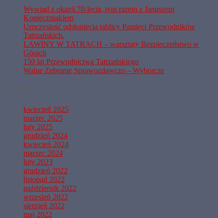
Wywiad z okazji 70-lecia, tym razem z Januszem
Konieczniakiem
Uroczystość odsłonięcia tablicy Pamięci Przewodników
Tatrzańskich.
LAWINY W TATRACH – warsztaty Bezpieczeństwo w
Górach
150 lat Przewodnictwa Tatrzańskiego
Walne Zebranie Sprawozdawczo – Wyborcze
Archiwa
kwiecień 2025
marzec 2025
luty 2025
grudzień 2024
kwiecień 2024
marzec 2024
luty 2023
grudzień 2022
listopad 2022
październik 2022
wrzesień 2022
sierpień 2022
maj 2022