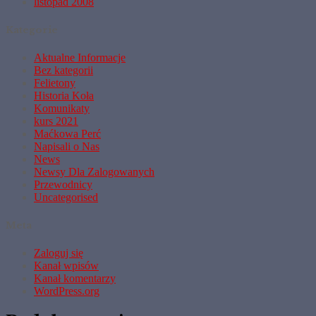
listopad 2008
Kategorie
Aktualne Informacje
Bez kategorii
Felietony
Historia Koła
Komunikaty
kurs 2021
Maćkowa Perć
Napisali o Nas
News
Newsy Dla Zalogowanych
Przewodnicy
Uncategorised
Meta
Zaloguj się
Kanał wpisów
Kanał komentarzy
WordPress.org