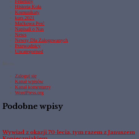
Felietony
Historia Koła
Komunikaty
kurs 2021
Maćkowa Perć
Napisali o Nas
News
Newsy Dla Zalogowanych
Przewodnicy
Uncategorised
Meta
Zaloguj się
Kanał wpisów
Kanał komentarzy
WordPress.org
Podobne wpisy
Wywiad z okazji 70-lecia, tym razem z Januszem
Konieczniakiem