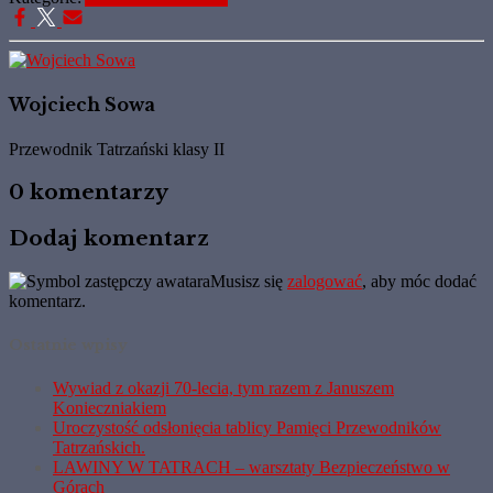
Wojciech Sowa
Przewodnik Tatrzański klasy II
0 komentarzy
Dodaj komentarz
Musisz się
zalogować
, aby móc dodać
komentarz.
Ostatnie wpisy
Wywiad z okazji 70-lecia, tym razem z Januszem
Konieczniakiem
Uroczystość odsłonięcia tablicy Pamięci Przewodników
Tatrzańskich.
LAWINY W TATRACH – warsztaty Bezpieczeństwo w
Górach