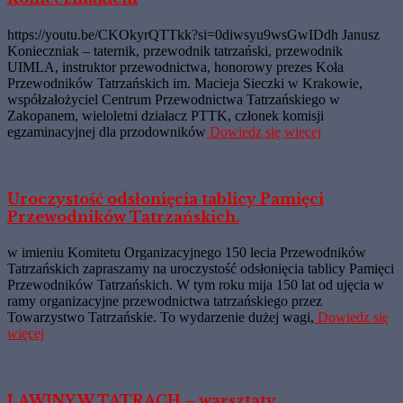
https://youtu.be/CKOkyrQTTkk?si=0diwsyu9wsGwIDdh Janusz
Konieczniak – taternik, przewodnik tatrzański, przewodnik
UIMLA, instruktor przewodnictwa, honorowy prezes Koła
Przewodników Tatrzańskich im. Macieja Sieczki w Krakowie,
współzałożyciel Centrum Przewodnictwa Tatrzańskiego w
Zakopanem, wieloletni działacz PTTK, członek komisji
egzaminacyjnej dla przodowników
Dowiedz się więcej
Uroczystość odsłonięcia tablicy Pamięci
Przewodników Tatrzańskich.
w imieniu Komitetu Organizacyjnego 150 lecia Przewodników
Tatrzańskich zapraszamy na uroczystość odsłonięcia tablicy Pamięci
Przewodników Tatrzańskich. W tym roku mija 150 lat od ujęcia w
ramy organizacyjne przewodnictwa tatrzańskiego przez
Towarzystwo Tatrzańskie. To wydarzenie dużej wagi,
Dowiedz się
więcej
LAWINY W TATRACH – warsztaty