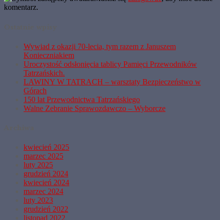
komentarz.
Ostatnie wpisy
Wywiad z okazji 70-lecia, tym razem z Januszem
Konieczniakiem
Uroczystość odsłonięcia tablicy Pamięci Przewodników
Tatrzańskich.
LAWINY W TATRACH – warsztaty Bezpieczeństwo w
Górach
150 lat Przewodnictwa Tatrzańskiego
Walne Zebranie Sprawozdawczo – Wyborcze
Archiwa
kwiecień 2025
marzec 2025
luty 2025
grudzień 2024
kwiecień 2024
marzec 2024
luty 2023
grudzień 2022
listopad 2022