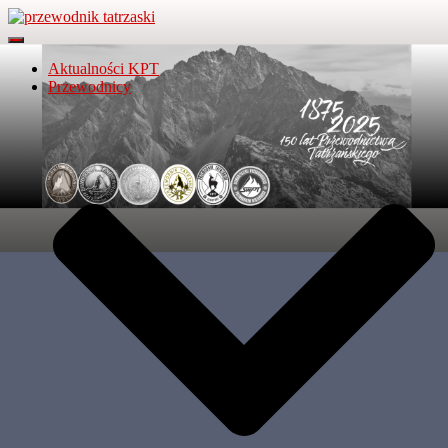
Przełącz Nawigację
Aktualności KPT
Przewodnicy