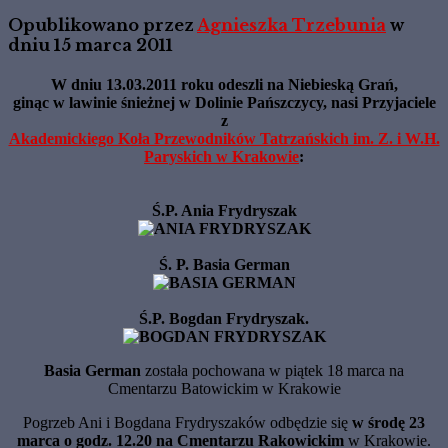
Opublikowano przez
Agnieszka Trzebunia
w
dniu
15 marca 2011
W dniu 13.03.2011 roku odeszli na Niebieską Grań,
ginąc w lawinie śnieżnej w Dolinie Pańszczycy, nasi Przyjaciele
z
Akademickiego Koła Przewodników Tatrzańskich im. Z. i W.H.
Paryskich w Krakowie
:
Ś.P. Ania Frydryszak
Ś. P. Basia German
Ś.P. Bogdan Frydryszak.
Basia German
została pochowana w piątek 18 marca na
Cmentarzu Batowickim w Krakowie
Pogrzeb Ani i Bogdana Frydryszaków odbędzie się
w środę 23
marca o godz. 12.20 na Cmentarzu Rakowickim
w Krakowie.