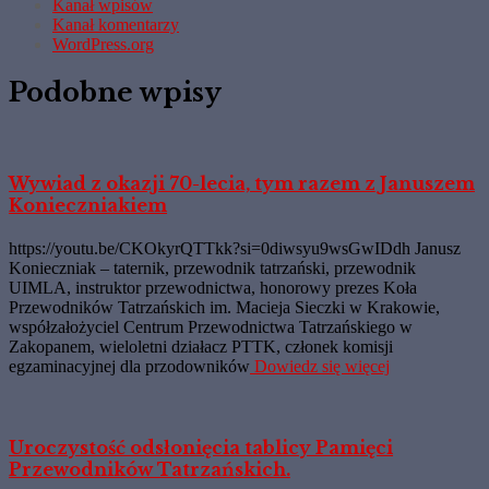
Kanał wpisów
Kanał komentarzy
WordPress.org
Podobne wpisy
Wywiad z okazji 70-lecia, tym razem z Januszem
Konieczniakiem
https://youtu.be/CKOkyrQTTkk?si=0diwsyu9wsGwIDdh Janusz
Konieczniak – taternik, przewodnik tatrzański, przewodnik
UIMLA, instruktor przewodnictwa, honorowy prezes Koła
Przewodników Tatrzańskich im. Macieja Sieczki w Krakowie,
współzałożyciel Centrum Przewodnictwa Tatrzańskiego w
Zakopanem, wieloletni działacz PTTK, członek komisji
egzaminacyjnej dla przodowników
Dowiedz się więcej
Uroczystość odsłonięcia tablicy Pamięci
Przewodników Tatrzańskich.