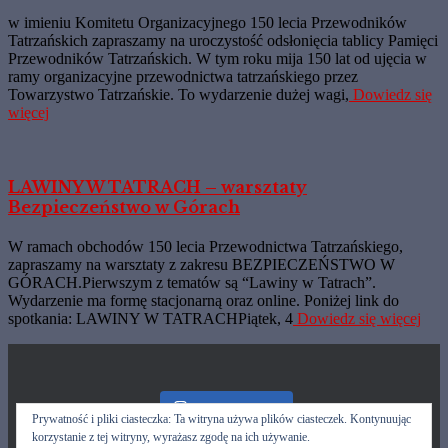
w imieniu Komitetu Organizacyjnego 150 lecia Przewodników
Tatrzańskich zapraszamy na uroczystość odsłonięcia tablicy Pamięci
Przewodników Tatrzańskich. W tym roku mija 150 lat od ujęcia w
ramy organizacyjne przewodnictwa tatrzańskiego przez
Towarzystwo Tatrzańskie. To wydarzenie dużej wagi,
Dowiedz się
więcej
LAWINY W TATRACH – warsztaty
Bezpieczeństwo w Górach
W ramach obchodów 150 lecia Przewodnictwa Tatrzańskiego,
zapraszamy na warsztaty z zakresu BEZPIECZEŃSTWO W
GÓRACH.Pierwszym z tematów są “Lawiny w Tatrach”.
Wydarzenie ma formę stacjonarną oraz online. Poniżej link do
spotkania: LAWINY W TATRACHPiątek, 4
Dowiedz się więcej
Nasz Instagram
Prywatność i pliki ciasteczka: Ta witryna używa plików ciasteczek. Kontynuując
korzystanie z tej witryny, wyrażasz zgodę na ich używanie.