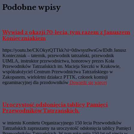
Podobne wpisy
Wywiad z okazji 70-lecia, tym razem z Januszem
Konieczniakiem
https://youtu.be/CKOkyrQTTkk?si=0diwsyu9wsGwIDdh Janusz
Konieczniak – taternik, przewodnik tatrzański, przewodnik
UIMLA, instruktor przewodnictwa, honorowy prezes Koła
Przewodników Tatrzańskich im. Macieja Sieczki w Krakowie,
współzałożyciel Centrum Przewodnictwa Tatrzańskiego w
Zakopanem, wieloletni działacz PTTK, członek komisji
egzaminacyjnej dla przodowników
Dowiedz się więcej
Uroczystość odsłonięcia tablicy Pamięci
Przewodników Tatrzańskich.
w imieniu Komitetu Organizacyjnego 150 lecia Przewodników
Tatrzańskich zapraszamy na uroczystość odsłonięcia tablicy Pamięci
Przewodników Tatrzańskich. W tym roku mija 150 lat od ujęcia w