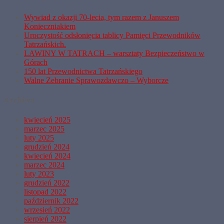
Wywiad z okazji 70-lecia, tym razem z Januszem
Konieczniakiem
Uroczystość odsłonięcia tablicy Pamięci Przewodników
Tatrzańskich.
LAWINY W TATRACH – warsztaty Bezpieczeństwo w
Górach
150 lat Przewodnictwa Tatrzańskiego
Walne Zebranie Sprawozdawczo – Wyborcze
Archiwa
kwiecień 2025
marzec 2025
luty 2025
grudzień 2024
kwiecień 2024
marzec 2024
luty 2023
grudzień 2022
listopad 2022
październik 2022
wrzesień 2022
sierpień 2022