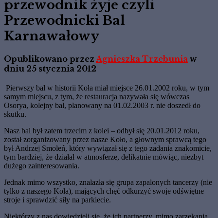
przewodnik żyje czyli
Przewodnicki Bal
Karnawałowy
Opublikowano przez
Agnieszka Trzebunia
w
dniu
25 stycznia 2012
Pierwszy bal w historii Koła miał miejsce 26.01.2002 roku, w tym
samym miejscu, z tym, że restauracja nazywała się wówczas
Osorya, kolejny bal, planowany na 01.02.2003 r. nie doszedł do
skutku.
Nasz bal był zatem trzecim z kolei – odbył się 20.01.2012 roku,
z
ostał zorganizowany przez nasze Koło, a głownym sprawcą tego
był Andrzej Smoleń, który wywiązał się z tego zadania znakomicie,
tym bardziej, że działał w atmosferze, delikatnie mówiąc, niezbyt
dużego zainteresowania.
Jednak mimo wszystko, znalazła się grupa zapalonych tancerzy (nie
tylko z naszego Koła), mających chęć odkurzyć swoje odświętne
stroje i sprawdzić siły na parkiecie.
Niektórzy z nas dowiedzieli się, że ich partnerzy, mimo zarzekania