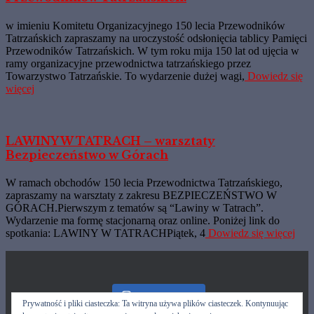
w imieniu Komitetu Organizacyjnego 150 lecia Przewodników
Tatrzańskich zapraszamy na uroczystość odsłonięcia tablicy Pamięci
Przewodników Tatrzańskich. W tym roku mija 150 lat od ujęcia w
ramy organizacyjne przewodnictwa tatrzańskiego przez
Towarzystwo Tatrzańskie. To wydarzenie dużej wagi,
Dowiedz się
więcej
LAWINY W TATRACH – warsztaty
Bezpieczeństwo w Górach
W ramach obchodów 150 lecia Przewodnictwa Tatrzańskiego,
zapraszamy na warsztaty z zakresu BEZPIECZEŃSTWO W
GÓRACH.Pierwszym z tematów są “Lawiny w Tatrach”.
Wydarzenie ma formę stacjonarną oraz online. Poniżej link do
spotkania: LAWINY W TATRACHPiątek, 4
Dowiedz się więcej
Nasz Instagram
Prywatność i pliki ciasteczka: Ta witryna używa plików ciasteczek. Kontynuując