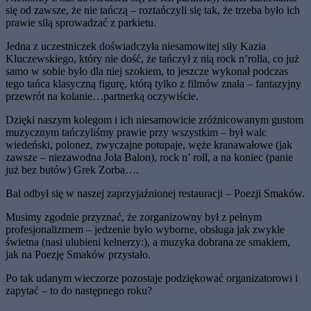
się od zawsze, że nie tańczą – roztańczyli się tak, że trzeba było ich
prawie siłą sprowadzać z parkietu.
Jedna z uczestniczek doświadczyła niesamowitej siły Kazia
Kluczewskiego, który nie dość, że tańczył z nią rock n’rolla, co już
samo w sobie było dla niej szokiem, to jeszcze wykonał podczas
tego tańca klasyczną figurę, którą tylko z filmów znała – fantazyjny
przewrót na kolanie…partnerką oczywiście.
Dzięki naszym kolegom i ich niesamowicie zróżnicowanym gustom
muzycznym tańczyliśmy prawie przy wszystkim – był walc
wiedeński, polonez, zwyczajne potupaje, węże kranawałowe (jak
zawsze – niezawodna Jola Balon), rock n’ roll, a na koniec (panie
już bez butów) Grek Zorba….
Bal odbył się w naszej zaprzyjaźnionej restauracji – Poezji Smaków.
Musimy zgodnie przyznać, że zorganizowny był z pełnym
profesjonalizmem – jedzenie było wyborne, obsługa jak zwykle
świetna (nasi ulubieni kelnerzy:), a muzyka dobrana ze smakiem,
jak na Poezję Smaków przystało.
Po tak udanym wieczorze pozostaje podziękować organizatorowi i
zapytać – to do następnego roku?