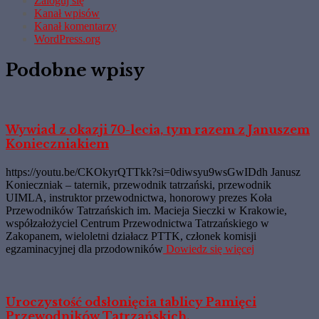
Zaloguj się
Kanał wpisów
Kanał komentarzy
WordPress.org
Podobne wpisy
Wywiad z okazji 70-lecia, tym razem z Januszem
Konieczniakiem
https://youtu.be/CKOkyrQTTkk?si=0diwsyu9wsGwIDdh Janusz
Konieczniak – taternik, przewodnik tatrzański, przewodnik
UIMLA, instruktor przewodnictwa, honorowy prezes Koła
Przewodników Tatrzańskich im. Macieja Sieczki w Krakowie,
współzałożyciel Centrum Przewodnictwa Tatrzańskiego w
Zakopanem, wieloletni działacz PTTK, członek komisji
egzaminacyjnej dla przodowników
Dowiedz się więcej
Uroczystość odsłonięcia tablicy Pamięci
Przewodników Tatrzańskich.