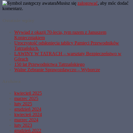
Musisz się
zalogować
, aby móc dodać
komentarz.
Ostatnie wpisy
Wywiad z okazji 70-lecia, tym razem z Januszem
Konieczniakiem
Uroczystość odsłonięcia tablicy Pamięci Przewodników
Tatrzańskich.
LAWINY W TATRACH – warsztaty Bezpieczeństwo w
Górach
150 lat Przewodnictwa Tatrzańskiego
Walne Zebranie Sprawozdawczo – Wyborcze
Archiwa
kwiecień 2025
marzec 2025
luty 2025
grudzień 2024
kwiecień 2024
marzec 2024
luty 2023
grudzień 2022