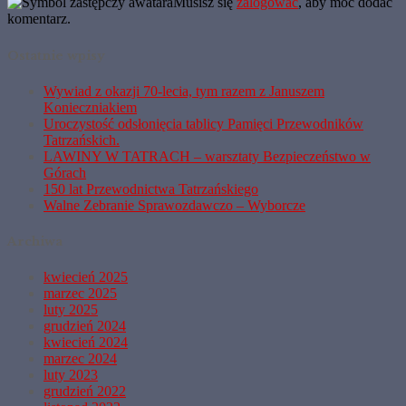
Musisz się
zalogować
, aby móc dodać
komentarz.
Ostatnie wpisy
Wywiad z okazji 70-lecia, tym razem z Januszem
Konieczniakiem
Uroczystość odsłonięcia tablicy Pamięci Przewodników
Tatrzańskich.
LAWINY W TATRACH – warsztaty Bezpieczeństwo w
Górach
150 lat Przewodnictwa Tatrzańskiego
Walne Zebranie Sprawozdawczo – Wyborcze
Archiwa
kwiecień 2025
marzec 2025
luty 2025
grudzień 2024
kwiecień 2024
marzec 2024
luty 2023
grudzień 2022