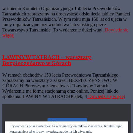
w imieniu Komitetu Organizacyjnego 150 lecia Przewodników
Tatrzańskich zapraszamy na uroczystość odsłonięcia tablicy Pamięci
Przewodników Tatrzańskich. W tym roku mija 150 lat od ujęcia w
ramy organizacyjne przewodnictwa tatrzańskiego przez
Towarzystwo Tatrzańskie. To wydarzenie dużej wagi,
Dowiedz się
więcej
LAWINY W TATRACH – warsztaty
Bezpieczeństwo w Górach
W ramach obchodów 150 lecia Przewodnictwa Tatrzańskiego,
zapraszamy na warsztaty z zakresu BEZPIECZEŃSTWO W
GÓRACH.Pierwszym z tematów są “Lawiny w Tatrach”.
Wydarzenie ma formę stacjonarną oraz online. Poniżej link do
spotkania: LAWINY W TATRACHPiątek, 4
Dowiedz się więcej
Nasz Instagram
Prywatność i pliki ciasteczka: Ta witryna używa plików ciasteczek. Kontynuując
korzystanie z tej witryny, wyrażasz zgodę na ich używanie.