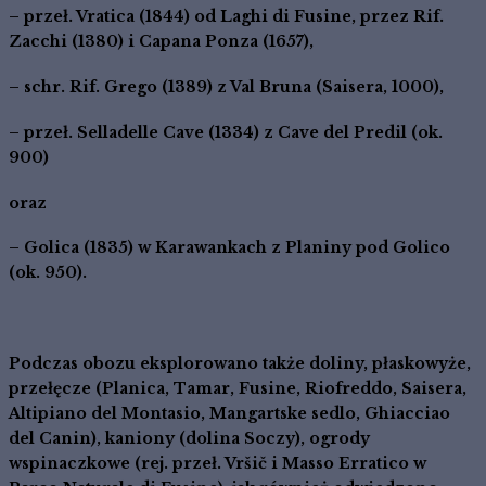
– przeł.
Vratica
(
1844
) od Laghi di Fusine, przez Rif.
Zacchi (1380) i Capana Ponza (1657),
– schr.
Rif
. Grego
(
1389
) z Val Bruna (Saisera, 1000),
– przeł.
Sella
delle Cave
(
1334
) z Cave del Predil (ok.
900)
oraz
–
Golica
(
1835
) w
Karawankach
z Planiny pod Golico
(ok. 950).
Podczas obozu eksplorowano także doliny, płaskowyże,
przełęcze (Planica, Tamar, Fusine, Riofreddo, Saisera,
Altipiano del Montasio, Mangartske sedlo, Ghiacciao
del Canin), kaniony (dolina Soczy), ogrody
wspinaczkowe (rej. przeł. Vršič i Masso Erratico w