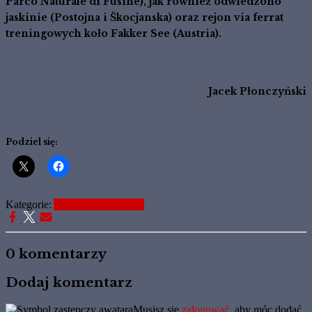
Parco Naturale di Fusine), jak również odwiedzono
jaskinie (Postojna i Škocjanska) oraz rejon via ferrat
treningowych koło Fakker See (Austria).
Jacek Płonczyński
Podziel się:
Kategorie:
Aktualne Informacje
0 komentarzy
Dodaj komentarz
Musisz się
zalogować
, aby móc dodać