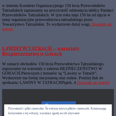
w imieniu Komitetu Organizacyjnego 150 lecia Przewodników
Tatrzańskich zapraszamy na uroczystość odsłonięcia tablicy Pamięci
Przewodników Tatrzańskich. W tym roku mija 150 lat od ujęcia w
ramy organizacyjne przewodnictwa tatrzańskiego przez
Towarzystwo Tatrzańskie. To wydarzenie dużej wagi,
Dowiedz się
więcej
LAWINY W TATRACH – warsztaty
Bezpieczeństwo w Górach
W ramach obchodów 150 lecia Przewodnictwa Tatrzańskiego,
zapraszamy na warsztaty z zakresu BEZPIECZEŃSTWO W
GÓRACH.Pierwszym z tematów są “Lawiny w Tatrach”.
Wydarzenie ma formę stacjonarną oraz online. Poniżej link do
spotkania: LAWINY W TATRACHPiątek, 4
Dowiedz się więcej
Nasz Instagram
Prywatność i pliki ciasteczka: Ta witryna używa plików ciasteczek. Kontynuując
korzystanie z tej witryny, wyrażasz zgodę na ich używanie.