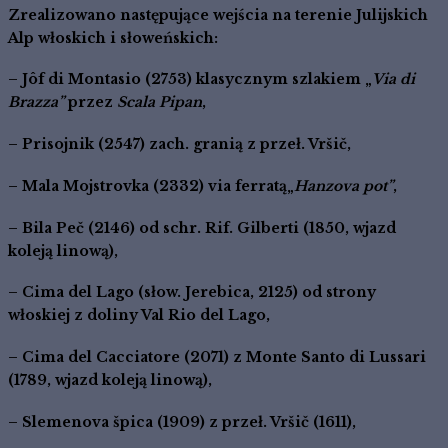
Zrealizowano następujące wejścia na terenie Julijskich
Alp włoskich i słoweńskich:
– Jôf di Montasio
(
2753
) klasycznym szlakiem „
Via di
Brazza
”
przez
Scala Pipan
,
–
Prisojnik
(
2547
) zach. granią z przeł. Vršič,
–
Mala Mojstrovka
(
2332
) via ferratą
„
Hanzova pot”
,
–
Bila Peč
(
2146
) od schr. Rif. Gilberti (1850, wjazd
koleją linową),
–
Cima del Lago
(słow.
Jerebica, 2125
) od strony
włoskiej z doliny Val Rio del Lago,
–
Cima del Cacciatore (2071)
z Monte Santo di Lussari
(1789, wjazd koleją linową),
–
Slemenova špica
(
1909
) z przeł. Vršič (1611),