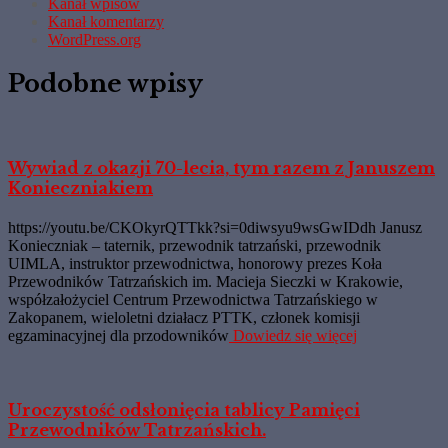
Kanał wpisów
Kanał komentarzy
WordPress.org
Podobne wpisy
Wywiad z okazji 70-lecia, tym razem z Januszem
Konieczniakiem
https://youtu.be/CKOkyrQTTkk?si=0diwsyu9wsGwIDdh Janusz
Konieczniak – taternik, przewodnik tatrzański, przewodnik
UIMLA, instruktor przewodnictwa, honorowy prezes Koła
Przewodników Tatrzańskich im. Macieja Sieczki w Krakowie,
współzałożyciel Centrum Przewodnictwa Tatrzańskiego w
Zakopanem, wieloletni działacz PTTK, członek komisji
egzaminacyjnej dla przodowników
Dowiedz się więcej
Uroczystość odsłonięcia tablicy Pamięci
Przewodników Tatrzańskich.