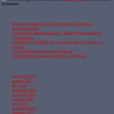
komentarz.
Ostatnie wpisy
Wywiad z okazji 70-lecia, tym razem z Januszem
Konieczniakiem
Uroczystość odsłonięcia tablicy Pamięci Przewodników
Tatrzańskich.
LAWINY W TATRACH – warsztaty Bezpieczeństwo w
Górach
150 lat Przewodnictwa Tatrzańskiego
Walne Zebranie Sprawozdawczo – Wyborcze
Archiwa
kwiecień 2025
marzec 2025
luty 2025
grudzień 2024
kwiecień 2024
marzec 2024
luty 2023
grudzień 2022
listopad 2022