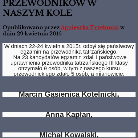
PRZEWODNIKÓW W
NASZYM KOLE
Opublikowano przez
Agnieszka Trzebunia
w
dniu
29 kwietnia 2015
W dniach 22-24 kwietnia 2015r. odbył się państwowy
egzamin na przewodnika tatrzańskiego.
Na 23 kandydatów egzamin zdali i państwowe
uprawnienia przewodnika tatrzańskiego III klasy
otrzymało 9 osób, w tym z naszego kursu
przewodnickiego zdało 5 osób, a mianowicie:
Marcin Gąsienica Kotelnicki,
Anna Kapłan,
Michał Kowalski,