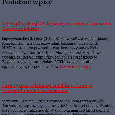
Podobne wpisy
Wywiad z okazji 70-lecia, tym razem z Januszem
Konieczniakiem
https://youtu.be/CKOkyrQTTkk?si=0diwsyu9wsGwIDdh Janusz
Konieczniak – taternik, przewodnik tatrzański, przewodnik
UIMLA, instruktor przewodnictwa, honorowy prezes Koła
Przewodników Tatrzańskich im. Macieja Sieczki w Krakowie,
współzałożyciel Centrum Przewodnictwa Tatrzańskiego w
Zakopanem, wieloletni działacz PTTK, członek komisji
egzaminacyjnej dla przodowników
Dowiedz się więcej
Uroczystość odsłonięcia tablicy Pamięci
Przewodników Tatrzańskich.
w imieniu Komitetu Organizacyjnego 150 lecia Przewodników
Tatrzańskich zapraszamy na uroczystość odsłonięcia tablicy Pamięci
Przewodników Tatrzańskich. W tym roku mija 150 lat od ujęcia w
ramy organizacyjne przewodnictwa tatrzańskiego przez