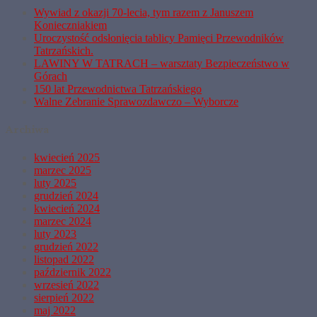
Wywiad z okazji 70-lecia, tym razem z Januszem
Konieczniakiem
Uroczystość odsłonięcia tablicy Pamięci Przewodników
Tatrzańskich.
LAWINY W TATRACH – warsztaty Bezpieczeństwo w
Górach
150 lat Przewodnictwa Tatrzańskiego
Walne Zebranie Sprawozdawczo – Wyborcze
Archiwa
kwiecień 2025
marzec 2025
luty 2025
grudzień 2024
kwiecień 2024
marzec 2024
luty 2023
grudzień 2022
listopad 2022
październik 2022
wrzesień 2022
sierpień 2022
maj 2022