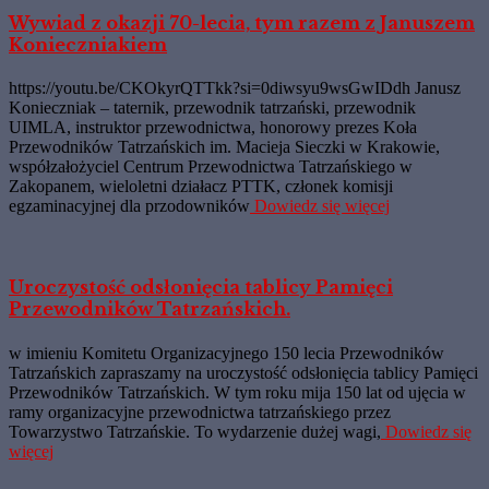
Wywiad z okazji 70-lecia, tym razem z Januszem
Konieczniakiem
https://youtu.be/CKOkyrQTTkk?si=0diwsyu9wsGwIDdh Janusz
Konieczniak – taternik, przewodnik tatrzański, przewodnik
UIMLA, instruktor przewodnictwa, honorowy prezes Koła
Przewodników Tatrzańskich im. Macieja Sieczki w Krakowie,
współzałożyciel Centrum Przewodnictwa Tatrzańskiego w
Zakopanem, wieloletni działacz PTTK, członek komisji
egzaminacyjnej dla przodowników
Dowiedz się więcej
Uroczystość odsłonięcia tablicy Pamięci
Przewodników Tatrzańskich.
w imieniu Komitetu Organizacyjnego 150 lecia Przewodników
Tatrzańskich zapraszamy na uroczystość odsłonięcia tablicy Pamięci
Przewodników Tatrzańskich. W tym roku mija 150 lat od ujęcia w
ramy organizacyjne przewodnictwa tatrzańskiego przez
Towarzystwo Tatrzańskie. To wydarzenie dużej wagi,
Dowiedz się
więcej