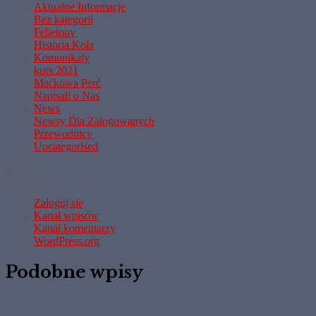
Aktualne Informacje
Bez kategorii
Felietony
Historia Koła
Komunikaty
kurs 2021
Maćkowa Perć
Napisali o Nas
News
Newsy Dla Zalogowanych
Przewodnicy
Uncategorised
Meta
Zaloguj się
Kanał wpisów
Kanał komentarzy
WordPress.org
Podobne wpisy