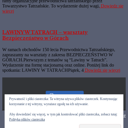
ramy organizacyjne przewodnictwa tatrzańskiego przez
Towarzystwo Tatrzańskie. To wydarzenie dużej wagi,
Dowiedz się
więcej
LAWINY W TATRACH – warsztaty
Bezpieczeństwo w Górach
W ramach obchodów 150 lecia Przewodnictwa Tatrzańskiego,
zapraszamy na warsztaty z zakresu BEZPIECZEŃSTWO W
GÓRACH.Pierwszym z tematów są “Lawiny w Tatrach”.
Wydarzenie ma formę stacjonarną oraz online. Poniżej link do
spotkania: LAWINY W TATRACHPiątek, 4
Dowiedz się więcej
Nasz Instagram
Prywatność i pliki ciasteczka: Ta witryna używa plików ciasteczek. Kontynuując
korzystanie z tej witryny, wyrażasz zgodę na ich używanie.
Aby dowiedzieć się więcej, w tym jak kontrolować pliki ciasteczka, zobacz tutaj:
Hestia | Stworzone przez
ThemeIsle
Przewodnicy
Polityka plików ciasteczka
Kalendarz