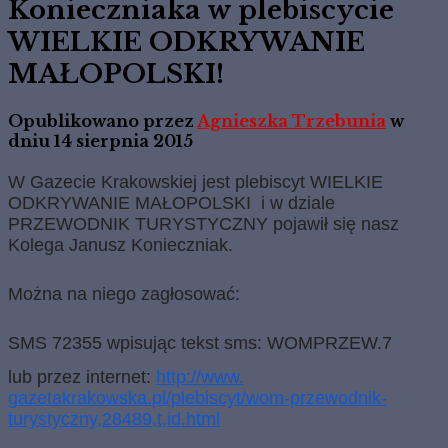
Konieczniaka w plebiscycie
WIELKIE ODKRYWANIE
MAŁOPOLSKI!
Opublikowano przez
Agnieszka Trzebunia
w
dniu
14 sierpnia 2015
W Gazecie Krakowskiej jest plebiscyt WIELKIE
ODKRYWANIE MAŁOPOLSKI i w dziale
PRZEWODNIK TURYSTYCZNY pojawił się nasz
Kolega Janusz Konieczniak.
Można na niego zagłosować:
SMS 72355 wpisując tekst sms: WOMPRZEW.7
lub przez internet:
http://www.
gazetakrakowska.pl/plebiscyt/
wom-przewodnik-
turystyczny,
28489,t,id.html