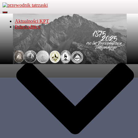
Przełącz Nawigację
Aktualności KPT
Przewodnicy