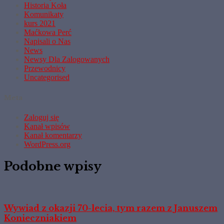
Historia Koła
Komunikaty
kurs 2021
Maćkowa Perć
Napisali o Nas
News
Newsy Dla Zalogowanych
Przewodnicy
Uncategorised
Meta
Zaloguj się
Kanał wpisów
Kanał komentarzy
WordPress.org
Podobne wpisy
Wywiad z okazji 70-lecia, tym razem z Januszem
Konieczniakiem