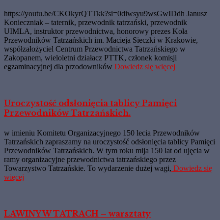
https://youtu.be/CKOkyrQTTkk?si=0diwsyu9wsGwIDdh Janusz
Konieczniak – taternik, przewodnik tatrzański, przewodnik
UIMLA, instruktor przewodnictwa, honorowy prezes Koła
Przewodników Tatrzańskich im. Macieja Sieczki w Krakowie,
współzałożyciel Centrum Przewodnictwa Tatrzańskiego w
Zakopanem, wieloletni działacz PTTK, członek komisji
egzaminacyjnej dla przodowników
Dowiedz się więcej
Uroczystość odsłonięcia tablicy Pamięci
Przewodników Tatrzańskich.
w imieniu Komitetu Organizacyjnego 150 lecia Przewodników
Tatrzańskich zapraszamy na uroczystość odsłonięcia tablicy Pamięci
Przewodników Tatrzańskich. W tym roku mija 150 lat od ujęcia w
ramy organizacyjne przewodnictwa tatrzańskiego przez
Towarzystwo Tatrzańskie. To wydarzenie dużej wagi,
Dowiedz się
więcej
LAWINY W TATRACH – warsztaty