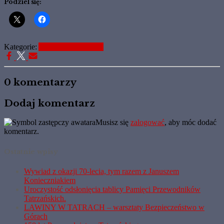
Podziel się:
Kategorie:
Aktualne Informacje
0 komentarzy
Dodaj komentarz
Musisz się
zalogować
, aby móc dodać
komentarz.
Ostatnie wpisy
Wywiad z okazji 70-lecia, tym razem z Januszem
Konieczniakiem
Uroczystość odsłonięcia tablicy Pamięci Przewodników
Tatrzańskich.
LAWINY W TATRACH – warsztaty Bezpieczeństwo w
Górach