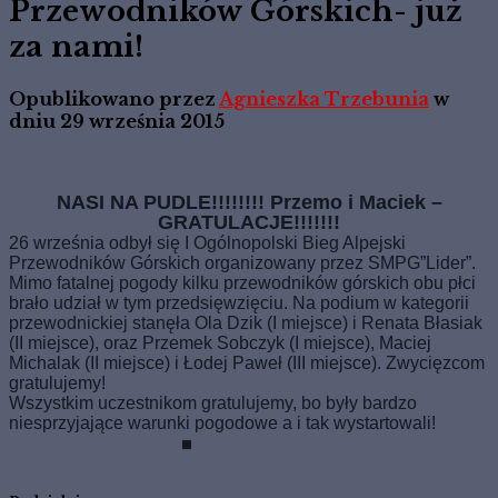
Przewodników Górskich- już
za nami!
Opublikowano przez
Agnieszka Trzebunia
w
dniu
29 września 2015
NASI NA PUDLE!!!!!!!! Przemo i Maciek –
GRATULACJE!!!!!!!
26 września odbył się I Ogólnopolski Bieg Alpejski
Przewodników Górskich organizowany przez SMPG”Lider”.
Mimo fatalnej pogody kilku przewodników górskich obu płci
brało udział w tym przedsięwzięciu. Na podium w kategorii
przewodnickiej stanęła Ola Dzik (I miejsce) i Renata Błasiak
(II miejsce), oraz Przemek Sobczyk (I miejsce), Maciej
Michalak (II miejsce) i Łodej Paweł (III miejsce). Zwycięzcom
gratulujemy!
Wszystkim uczestnikom gratulujemy, bo były bardzo
niesprzyjające warunki pogodowe a i tak wystartowali!