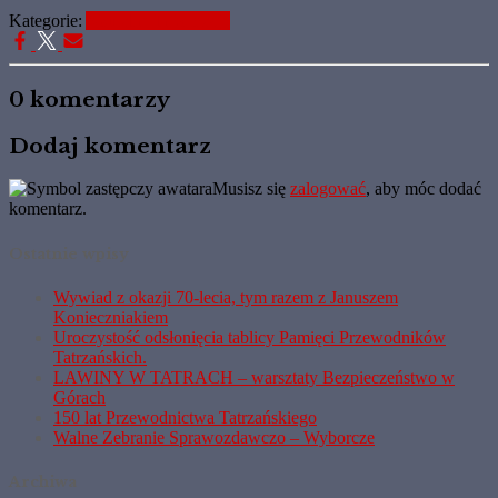
Kategorie:
Aktualne Informacje
0 komentarzy
Dodaj komentarz
Musisz się
zalogować
, aby móc dodać
komentarz.
Ostatnie wpisy
Wywiad z okazji 70-lecia, tym razem z Januszem
Konieczniakiem
Uroczystość odsłonięcia tablicy Pamięci Przewodników
Tatrzańskich.
LAWINY W TATRACH – warsztaty Bezpieczeństwo w
Górach
150 lat Przewodnictwa Tatrzańskiego
Walne Zebranie Sprawozdawczo – Wyborcze
Archiwa