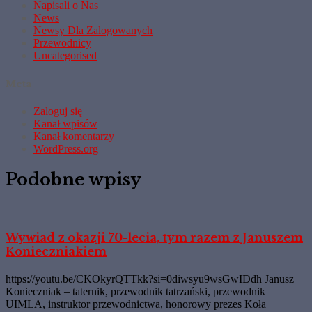
Napisali o Nas
News
Newsy Dla Zalogowanych
Przewodnicy
Uncategorised
Meta
Zaloguj się
Kanał wpisów
Kanał komentarzy
WordPress.org
Podobne wpisy
Wywiad z okazji 70-lecia, tym razem z Januszem
Konieczniakiem
https://youtu.be/CKOkyrQTTkk?si=0diwsyu9wsGwIDdh Janusz
Konieczniak – taternik, przewodnik tatrzański, przewodnik
UIMLA, instruktor przewodnictwa, honorowy prezes Koła