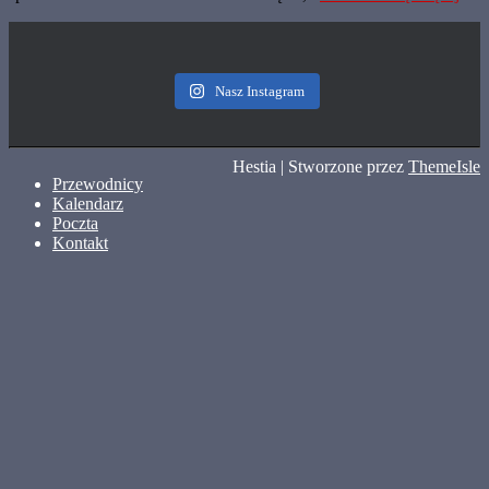
Nasz Instagram
Hestia | Stworzone przez
ThemeIsle
Przewodnicy
Kalendarz
Poczta
Kontakt