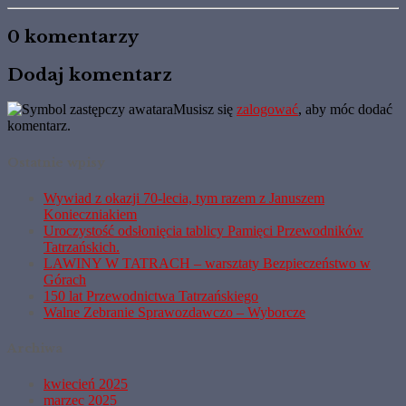
0 komentarzy
Dodaj komentarz
Musisz się
zalogować
, aby móc dodać
komentarz.
Ostatnie wpisy
Wywiad z okazji 70-lecia, tym razem z Januszem
Konieczniakiem
Uroczystość odsłonięcia tablicy Pamięci Przewodników
Tatrzańskich.
LAWINY W TATRACH – warsztaty Bezpieczeństwo w
Górach
150 lat Przewodnictwa Tatrzańskiego
Walne Zebranie Sprawozdawczo – Wyborcze
Archiwa
kwiecień 2025
marzec 2025