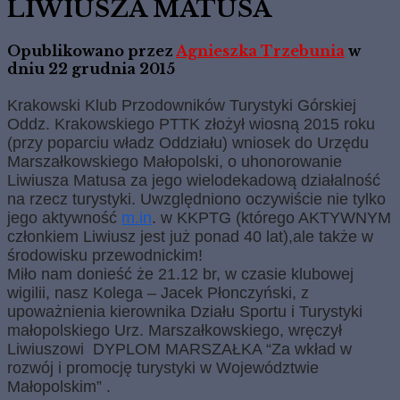
LIWIUSZA MATUSA
Opublikowano przez
Agnieszka Trzebunia
w
dniu
22 grudnia 2015
Krakowski Klub Przodowników Turystyki Górskiej
Oddz. Krakowskiego PTTK złożył wiosną 2015 roku
(przy poparciu władz Oddziału) wniosek do Urzędu
Marszałkowskiego Małopolski, o uhonorowanie
Liwiusza Matusa za jego wielodekadową działalność
na rzecz turystyki. Uwzględniono oczywiście nie tylko
jego aktywność
m.in
. w KKPTG (którego AKTYWNYM
członkiem Liwiusz jest już ponad 40 lat),ale także w
środowisku przewodnickim!
Miło nam donieść że 21.12 br, w czasie klubowej
wigilii, nasz Kolega – Jacek Płonczyński, z
upoważnienia kierownika Działu Sportu i Turystyki
małopolskiego Urz. Marszałkowskiego, wręczył
Liwiuszowi DYPLOM MARSZAŁKA “Za wkład w
rozwój i promocję turystyki w Województwie
Małopolskim” .