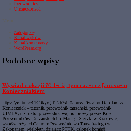
Przewodnicy
Uncategorised
Meta
Zaloguj się
Kanał wpisów
Kanał komentarzy
WordPress.org
Podobne wpisy
Wywiad z okazji 70-lecia, tym razem z Januszem
Konieczniakiem
https://youtu.be/CKOkyrQTTkk?si=0diwsyu9wsGwIDdh Janusz
Konieczniak – taternik, przewodnik tatrzański, przewodnik
UIMLA, instruktor przewodnictwa, honorowy prezes Koła
Przewodników Tatrzańskich im. Macieja Sieczki w Krakowie,
współzałożyciel Centrum Przewodnictwa Tatrzańskiego w
Zakopanem, wieloletni działacz PTTK, członek komisji