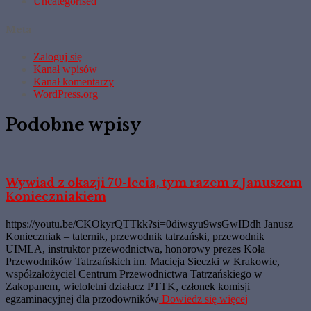
Uncategorised
Meta
Zaloguj się
Kanał wpisów
Kanał komentarzy
WordPress.org
Podobne wpisy
Wywiad z okazji 70-lecia, tym razem z Januszem
Konieczniakiem
https://youtu.be/CKOkyrQTTkk?si=0diwsyu9wsGwIDdh Janusz
Konieczniak – taternik, przewodnik tatrzański, przewodnik
UIMLA, instruktor przewodnictwa, honorowy prezes Koła
Przewodników Tatrzańskich im. Macieja Sieczki w Krakowie,
współzałożyciel Centrum Przewodnictwa Tatrzańskiego w
Zakopanem, wieloletni działacz PTTK, członek komisji
egzaminacyjnej dla przodowników
Dowiedz się więcej