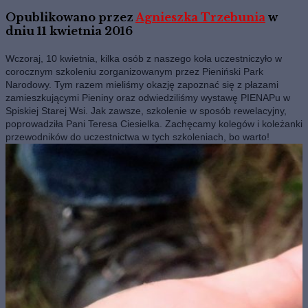
Opublikowano przez
Agnieszka Trzebunia
w
dniu
11 kwietnia 2016
Wczoraj, 10 kwietnia, kilka osób z naszego koła uczestniczyło w
corocznym szkoleniu zorganizowanym przez Pieniński Park
Narodowy. Tym razem mieliśmy okazję zapoznać się z płazami
zamieszkującymi Pieniny oraz odwiedziliśmy wystawę PIENAPu w
Spiskiej Starej Wsi. Jak zawsze, szkolenie w sposób rewelacyjny,
poprowadziła Pani Teresa Ciesielka. Zachęcamy kolegów i koleżanki
przewodników do uczestnictwa w tych szkoleniach, bo warto!