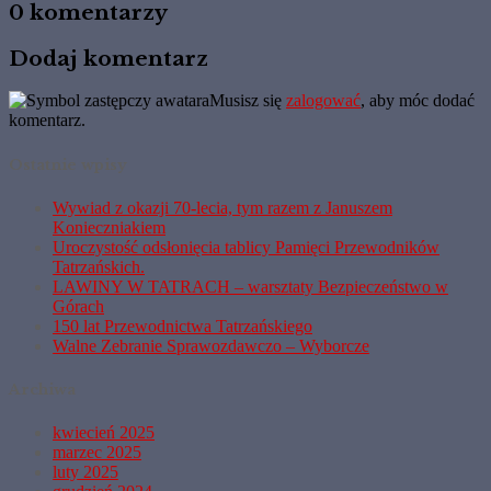
0 komentarzy
Dodaj komentarz
Musisz się
zalogować
, aby móc dodać
komentarz.
Ostatnie wpisy
Wywiad z okazji 70-lecia, tym razem z Januszem
Konieczniakiem
Uroczystość odsłonięcia tablicy Pamięci Przewodników
Tatrzańskich.
LAWINY W TATRACH – warsztaty Bezpieczeństwo w
Górach
150 lat Przewodnictwa Tatrzańskiego
Walne Zebranie Sprawozdawczo – Wyborcze
Archiwa
kwiecień 2025
marzec 2025
luty 2025