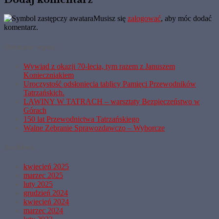
Musisz się
zalogować
, aby móc dodać
komentarz.
Ostatnie wpisy
Wywiad z okazji 70-lecia, tym razem z Januszem
Konieczniakiem
Uroczystość odsłonięcia tablicy Pamięci Przewodników
Tatrzańskich.
LAWINY W TATRACH – warsztaty Bezpieczeństwo w
Górach
150 lat Przewodnictwa Tatrzańskiego
Walne Zebranie Sprawozdawczo – Wyborcze
Archiwa
kwiecień 2025
marzec 2025
luty 2025
grudzień 2024
kwiecień 2024
marzec 2024