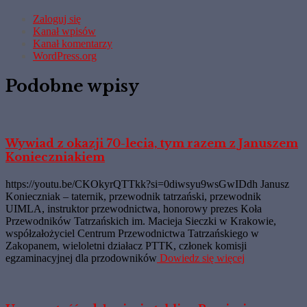
Zaloguj się
Kanał wpisów
Kanał komentarzy
WordPress.org
Podobne wpisy
Wywiad z okazji 70-lecia, tym razem z Januszem
Konieczniakiem
https://youtu.be/CKOkyrQTTkk?si=0diwsyu9wsGwIDdh Janusz
Konieczniak – taternik, przewodnik tatrzański, przewodnik
UIMLA, instruktor przewodnictwa, honorowy prezes Koła
Przewodników Tatrzańskich im. Macieja Sieczki w Krakowie,
współzałożyciel Centrum Przewodnictwa Tatrzańskiego w
Zakopanem, wieloletni działacz PTTK, członek komisji
egzaminacyjnej dla przodowników
Dowiedz się więcej