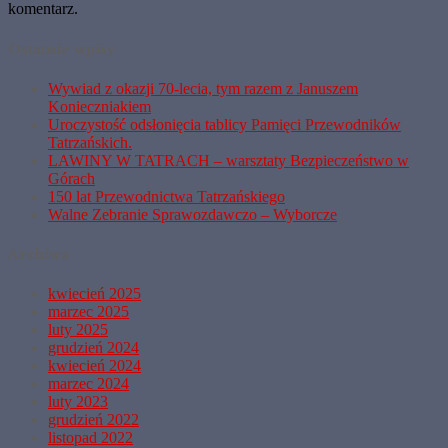
komentarz.
Ostatnie wpisy
Wywiad z okazji 70-lecia, tym razem z Januszem
Konieczniakiem
Uroczystość odsłonięcia tablicy Pamięci Przewodników
Tatrzańskich.
LAWINY W TATRACH – warsztaty Bezpieczeństwo w
Górach
150 lat Przewodnictwa Tatrzańskiego
Walne Zebranie Sprawozdawczo – Wyborcze
Archiwa
kwiecień 2025
marzec 2025
luty 2025
grudzień 2024
kwiecień 2024
marzec 2024
luty 2023
grudzień 2022
listopad 2022