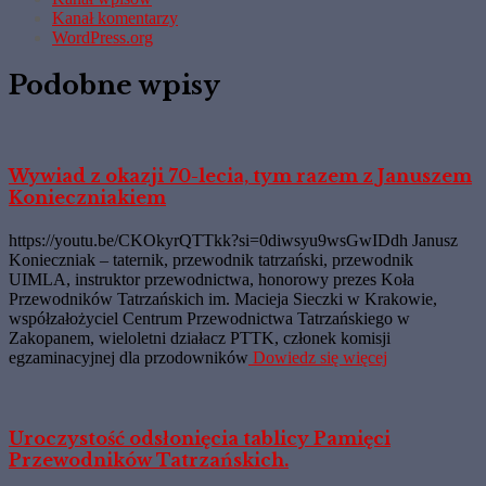
Kanał komentarzy
WordPress.org
Podobne wpisy
Wywiad z okazji 70-lecia, tym razem z Januszem
Konieczniakiem
https://youtu.be/CKOkyrQTTkk?si=0diwsyu9wsGwIDdh Janusz
Konieczniak – taternik, przewodnik tatrzański, przewodnik
UIMLA, instruktor przewodnictwa, honorowy prezes Koła
Przewodników Tatrzańskich im. Macieja Sieczki w Krakowie,
współzałożyciel Centrum Przewodnictwa Tatrzańskiego w
Zakopanem, wieloletni działacz PTTK, członek komisji
egzaminacyjnej dla przodowników
Dowiedz się więcej
Uroczystość odsłonięcia tablicy Pamięci
Przewodników Tatrzańskich.