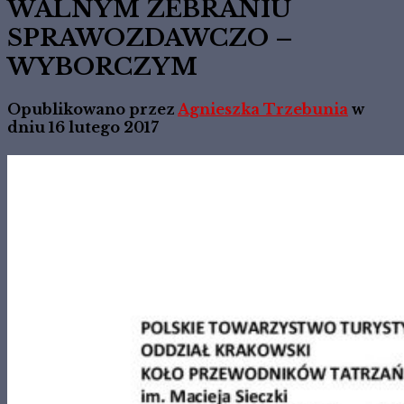
WALNYM ZEBRANIU
SPRAWOZDAWCZO –
WYBORCZYM
Opublikowano przez
Agnieszka Trzebunia
w
dniu
16 lutego 2017