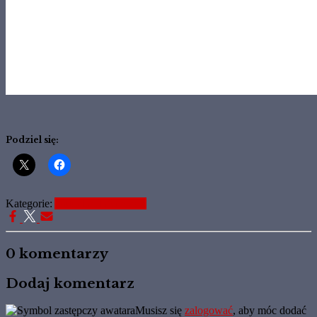
Podziel się:
Kategorie:
Aktualne Informacje
0 komentarzy
Dodaj komentarz
Musisz się
zalogować
, aby móc dodać