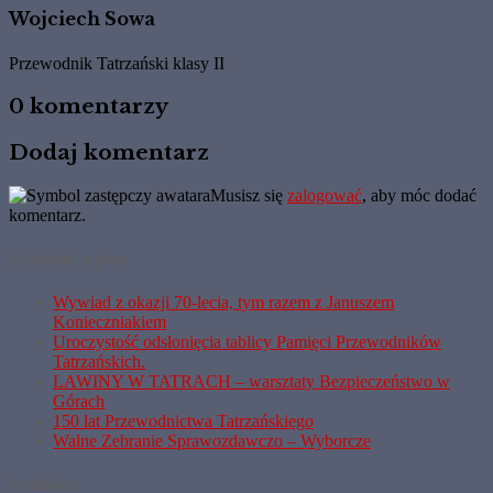
Wojciech Sowa
Przewodnik Tatrzański klasy II
0 komentarzy
Dodaj komentarz
Musisz się
zalogować
, aby móc dodać
komentarz.
Ostatnie wpisy
Wywiad z okazji 70-lecia, tym razem z Januszem
Konieczniakiem
Uroczystość odsłonięcia tablicy Pamięci Przewodników
Tatrzańskich.
LAWINY W TATRACH – warsztaty Bezpieczeństwo w
Górach
150 lat Przewodnictwa Tatrzańskiego
Walne Zebranie Sprawozdawczo – Wyborcze
Archiwa