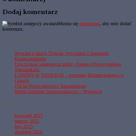
Dodaj komentarz
Musisz się
zalogować
, aby móc dodać
komentarz.
Ostatnie wpisy
Wywiad z okazji 70-lecia, tym razem z Januszem
Konieczniakiem
Uroczystość odsłonięcia tablicy Pamięci Przewodników
Tatrzańskich.
LAWINY W TATRACH – warsztaty Bezpieczeństwo w
Górach
150 lat Przewodnictwa Tatrzańskiego
Walne Zebranie Sprawozdawczo – Wyborcze
Archiwa
kwiecień 2025
marzec 2025
luty 2025
grudzień 2024