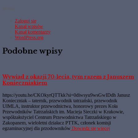
Meta
Zaloguj się
Kanał wpisów
Kanał komentarzy
WordPress.org
Podobne wpisy
Wywiad z okazji 70-lecia, tym razem z Januszem
Konieczniakiem
https://youtu.be/CKOkyrQTTkk?si=0diwsyu9wsGwIDdh Janusz
Konieczniak – taternik, przewodnik tatrzański, przewodnik
UIMLA, instruktor przewodnictwa, honorowy prezes Koła
Przewodników Tatrzańskich im. Macieja Sieczki w Krakowie,
współzałożyciel Centrum Przewodnictwa Tatrzańskiego w
Zakopanem, wieloletni działacz PTTK, członek komisji
egzaminacyjnej dla przodowników
Dowiedz się więcej