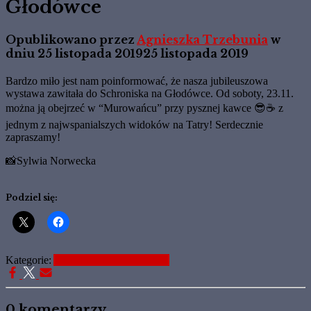
Głodówce
Opublikowano przez
Agnieszka Trzebunia
w
dniu
25 listopada 2019
25 listopada 2019
Bardzo miło jest nam poinformować, że nasza jubileuszowa
wystawa zawitała do Schroniska na Głodówce. Od soboty, 23.11.
można ją obejrzeć w “Murowańcu” przy pysznej kawce 😎☕️ z
jednym z najwspanialszych widoków na Tatry! Serdecznie
zapraszamy!
📸Sylwia Norwecka
Podziel się:
Kategorie:
Aktualne Informacje
News
0 komentarzy