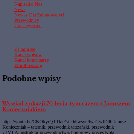
Napisali o Nas
News
Newsy Dla Zalogowanych
Przewodnicy
Uncategorised
Meta
Zaloguj się
Kanał wpisów
Kanał komentarzy
WordPress.org
Podobne wpisy
Wywiad z okazji 70-lecia, tym razem z Januszem
Konieczniakiem
https://youtu.be/CKOkyrQTTkk?si=0diwsyu9wsGwIDdh Janusz
Konieczniak – taternik, przewodnik tatrzański, przewodnik
UIMLA, instruktor przewodnictwa, honorowy prezes Koła