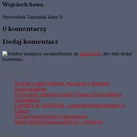
Wojciech Sowa
Przewodnik Tatrzański klasy II
0 komentarzy
Dodaj komentarz
Musisz się
zalogować
, aby móc dodać
komentarz.
Ostatnie wpisy
Wywiad z okazji 70-lecia, tym razem z Januszem
Konieczniakiem
Uroczystość odsłonięcia tablicy Pamięci Przewodników
Tatrzańskich.
LAWINY W TATRACH – warsztaty Bezpieczeństwo w
Górach
150 lat Przewodnictwa Tatrzańskiego
Walne Zebranie Sprawozdawczo – Wyborcze
Archiwa