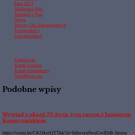
kurs 2021
Maćkowa Perć
Napisali o Nas
News
Newsy Dla Zalogowanych
Przewodnicy
Uncategorised
Meta
Zaloguj się
Kanał wpisów
Kanał komentarzy
WordPress.org
Podobne wpisy
Wywiad z okazji 70-lecia, tym razem z Januszem
Konieczniakiem
https://youtu.be/CKOkyrQTTkk?si=0diwsyu9wsGwIDdh Janusz