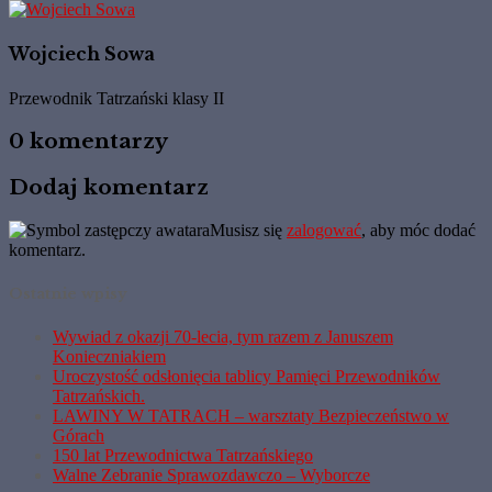
Wojciech Sowa
Przewodnik Tatrzański klasy II
0 komentarzy
Dodaj komentarz
Musisz się
zalogować
, aby móc dodać
komentarz.
Ostatnie wpisy
Wywiad z okazji 70-lecia, tym razem z Januszem
Konieczniakiem
Uroczystość odsłonięcia tablicy Pamięci Przewodników
Tatrzańskich.
LAWINY W TATRACH – warsztaty Bezpieczeństwo w
Górach
150 lat Przewodnictwa Tatrzańskiego
Walne Zebranie Sprawozdawczo – Wyborcze