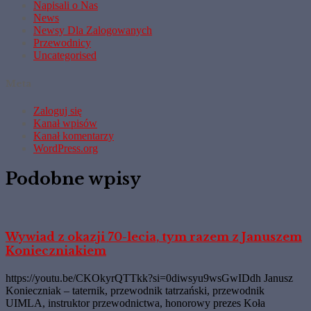
Napisali o Nas
News
Newsy Dla Zalogowanych
Przewodnicy
Uncategorised
Meta
Zaloguj się
Kanał wpisów
Kanał komentarzy
WordPress.org
Podobne wpisy
Wywiad z okazji 70-lecia, tym razem z Januszem
Konieczniakiem
https://youtu.be/CKOkyrQTTkk?si=0diwsyu9wsGwIDdh Janusz
Konieczniak – taternik, przewodnik tatrzański, przewodnik
UIMLA, instruktor przewodnictwa, honorowy prezes Koła