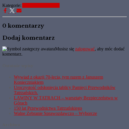
Kategorie:
Aktualne Informacje
0 komentarzy
Dodaj komentarz
Musisz się
zalogować
, aby móc dodać
komentarz.
Ostatnie wpisy
Wywiad z okazji 70-lecia, tym razem z Januszem
Konieczniakiem
Uroczystość odsłonięcia tablicy Pamięci Przewodników
Tatrzańskich.
LAWINY W TATRACH – warsztaty Bezpieczeństwo w
Górach
150 lat Przewodnictwa Tatrzańskiego
Walne Zebranie Sprawozdawczo – Wyborcze
Archiwa