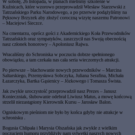
W sobotę, 26 listopada, w planach mieliśmy szkolenie w
Kuźnicach, które wzorowo przeprowadził Wiesław Siarzewski z
Tatrzańskiego Parku Narodowego, a po przerwie podążyliśmy na
Pęksowy Brzyzek aby złożyć coroczną wizytę naszemu Patronowi
– Maciejowi Sieczce.
Na cmentarzu, oprócz gości z Akademickiego Koła Przewodników
Tatrzańskich oraz sympatyków, zaszczycił nas Swoją obecnością
nasz członek honorowy – Apoloniusz Rajwa.
Wracaliśmy do Schroniska w poczuciu dobrze spełnionego
obowiązku, a tam czekała nas cała seria wieczornych atrakcji.
Po pierwsze – blachowanie nowych przewodników – Marcina
Saltarskiego, Przemysława Sobczyka, Juliana Serafina, Michała
Łazarczyka, Bartka Gąsienicy – Józkowego i Tomasza Śwista.
Jak zwykle uroczystość przeprowadził nasz Prezes – Janusz
Konieczniak, ślubowanie odebrał Liwiusz Matus, a mowę końcową
strzelił niezastąpiony Kierownik Kursu – Jarosław Balon.
Ogniskowym pieśniom nie było by końca gdyby nie atrakcje w
schronisku .
Bogusia Chlipała i Marysia Olszańska jak zwykle z wielkim
poczuciem humoru przybliżyły nam sylwetki naszych nowych