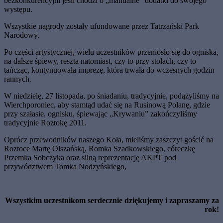
bezkonkurencyjni jeśli chodzi o „manualne” dodatki do swojego
występu.
Wszystkie nagrody zostały ufundowane przez Tatrzański Park
Narodowy.
Po części artystycznej, wielu uczestników przeniosło się do ogniska,
na dalsze śpiewy, reszta natomiast, czy to przy stołach, czy to
tańcząc, kontynuowała imprezę, która trwała do wczesnych godzin
rannych.
W niedzielę, 27 listopada, po śniadaniu, tradycyjnie, podążyliśmy na
Wierchporoniec, aby stamtąd udać się na Rusinową Polanę, gdzie
przy szałasie, ognisku, śpiewając „Krywaniu” zakończyliśmy
tradycyjnie Roztokę 2011.
Oprócz przewodników naszego Koła, mieliśmy zaszczyt gościć na
Roztoce Martę Olszańską, Romka Szadkowskiego, córeczkę
Przemka Sobczyka oraz silną reprezentację AKPT pod
przywództwem Tomka Nodzyńskiego,
Wszystkim uczestnikom serdecznie dziękujemy i zapraszamy za
rok!