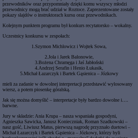
przewodników oraz przypomniały dzięki komu wszyscy młodzi
przewodnicy mogą brać udział w Roztoce. Zaprezentowane zostały
pokazy slajdów o instruktorach kursu oraz przewodnikach.
Kolejnym punktem programu był konkurs recytatorsko – wokalny.
Uczestnicy konkursu w zespołach:
1.Szymon Michlowicz i Wojtek Sowa,
2.Jola i Jarek Balonowie,
3.Bożena Chramęga i Jaś Jabłoński
4.Andrzej Serafin i Henio Łukasik,
5.Michał Łazarczyk i Bartek Gąsienica – Józkowy
mieli za zadanie w dowolnej interpretacji przedstawić wylosowany
wiersz, a potem piosenkę góralską.
Jak się można domyślić – interpretacje były bardzo dowolne i….
barwne.
Jury w składzie: Ania Krupa – nasza wspaniała gospodyni,
Agnieszka Sawicka, Janusz Konieczniak, Roman Szadkowski –
nasz gość, Liwiusz Matus, pierwszą nagrodę przyznało duetowi –
Michał Łazarczyk i Bartek Gąsienica – Józkowy, którzy byli