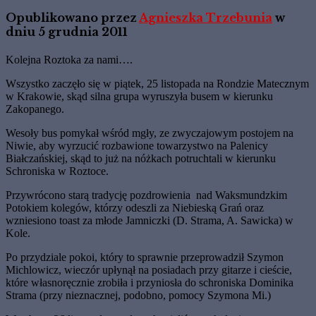
Opublikowano przez
Agnieszka Trzebunia
w
dniu
5 grudnia 2011
Kolejna Roztoka za nami….
Wszystko zaczęło się w piątek, 25 listopada na Rondzie Matecznym
w Krakowie, skąd silna grupa wyruszyła busem w kierunku
Zakopanego.
Wesoły bus pomykał wśród mgły, ze zwyczajowym postojem na
Niwie, aby wyrzucić rozbawione towarzystwo na Palenicy
Białczańskiej, skąd to już na nóżkach potruchtali w kierunku
Schroniska w Roztoce.
Przywrócono starą tradycję pozdrowienia nad Waksmundzkim
Potokiem kolegów, którzy odeszli za Niebieską Grań oraz
wzniesiono toast za młode Jamniczki (D. Strama, A. Sawicka) w
Kole.
Po przydziale pokoi, który to sprawnie przeprowadził Szymon
Michlowicz, wieczór upłynął na posiadach przy gitarze i cieście,
które własnoręcznie zrobiła i przyniosła do schroniska Dominika
Strama (przy nieznacznej, podobno, pomocy Szymona Mi.)