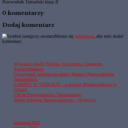
Przewodnik Tatrzański klasy II
0 komentarzy
Dodaj komentarz
Musisz się
zalogować
, aby móc dodać
komentarz.
Ostatnie wpisy
Wywiad z okazji 70-lecia, tym razem z Januszem
Konieczniakiem
Uroczystość odsłonięcia tablicy Pamięci Przewodników
Tatrzańskich.
LAWINY W TATRACH – warsztaty Bezpieczeństwo w
Górach
150 lat Przewodnictwa Tatrzańskiego
Walne Zebranie Sprawozdawczo – Wyborcze
Archiwa
kwiecień 2025
marzec 2025