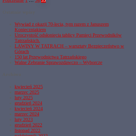
Stronicowanie
Poprzednie
1
…
54
55
wpisów
Ostatnie wpisy
Wywiad z okazji 70-lecia, tym razem z Januszem
Konieczniakiem
Uroczystość odsłonięcia tablicy Pamięci Przewodników
Tatrzańskich.
LAWINY W TATRACH – warsztaty Bezpieczeństwo w
Górach
150 lat Przewodnictwa Tatrzańskiego
Walne Zebranie Sprawozdawczo – Wyborcze
Archiwa
kwiecień 2025
marzec 2025
luty 2025
grudzień 2024
kwiecień 2024
marzec 2024
luty 2023
grudzień 2022
listopad 2022
październik 2022