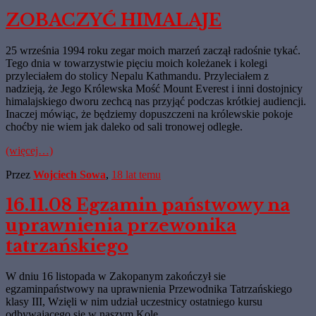
ZOBACZYĆ HIMALAJE
25 września 1994 roku zegar moich marzeń zaczął radośnie tykać.
Tego dnia w towarzystwie pięciu moich koleżanek i kolegi
przyleciałem do stolicy Nepalu Kathmandu. Przyleciałem z
nadzieją, że Jego Królewska Mość Mount Everest i inni dostojnicy
himalajskiego dworu zechcą nas przyjąć podczas krótkiej audiencji.
Inaczej mówiąc, że będziemy dopuszczeni na królewskie pokoje
choćby nie wiem jak daleko od sali tronowej odległe.
(więcej…)
Przez
Wojciech Sowa
,
18 lat
temu
16.11.08 Egzamin państwowy na
uprawnienia przewonika
tatrzańskiego
W dniu 16 listopada w Zakopanym zakończył sie
egzaminpaństwowy na uprawnienia Przewodnika Tatrzańskiego
klasy III, Wzięli w nim udział uczestnicy ostatniego kursu
odbywającego sie w naszym Kole.