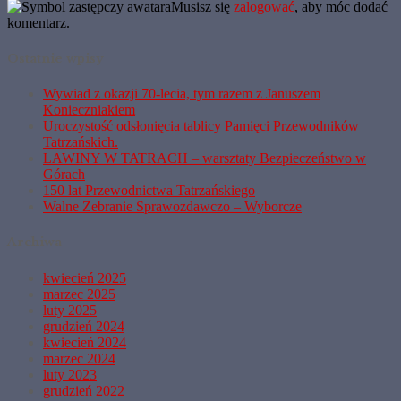
Musisz się
zalogować
, aby móc dodać
komentarz.
Ostatnie wpisy
Wywiad z okazji 70-lecia, tym razem z Januszem
Konieczniakiem
Uroczystość odsłonięcia tablicy Pamięci Przewodników
Tatrzańskich.
LAWINY W TATRACH – warsztaty Bezpieczeństwo w
Górach
150 lat Przewodnictwa Tatrzańskiego
Walne Zebranie Sprawozdawczo – Wyborcze
Archiwa
kwiecień 2025
marzec 2025
luty 2025
grudzień 2024
kwiecień 2024
marzec 2024
luty 2023
grudzień 2022