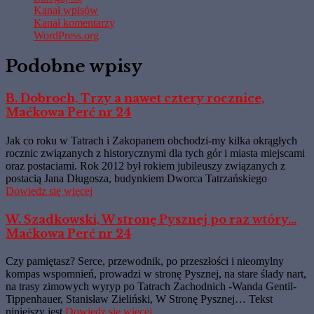
Kanał wpisów
Kanał komentarzy
WordPress.org
Podobne wpisy
B. Dobroch, Trzy a nawet cztery rocznice,
Maćkowa Perć nr 24
Jak co roku w Tatrach i Zakopanem obchodzi-my kilka okrągłych
rocznic związanych z historycznymi dla tych gór i miasta miejscami
oraz postaciami. Rok 2012 był rokiem jubileuszy związanych z
postacią Jana Długosza, budynkiem Dworca Tatrzańskiego
Dowiedz się więcej
W. Szadkowski, W stronę Pysznej po raz wtóry…
Maćkowa Perć nr 24
Czy pamiętasz? Serce, przewodnik, po przeszłości i nieomylny
kompas wspomnień, prowadzi w stronę Pysznej, na stare ślady nart,
na trasy zimowych wyryp po Tatrach Zachodnich -Wanda Gentil-
Tippenhauer, Stanisław Zieliński, W Stronę Pysznej… Tekst
niniejszy jest
Dowiedz się więcej