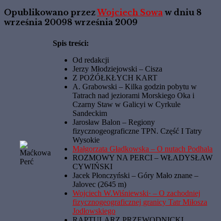
Opublikowano przez
Wojciech Sowa
w dniu
8
września 2009
8 września 2009
Spis treści:
Od redakcji
Jerzy Młodziejowski – Cisza
Z POŻÓŁKŁYCH KART
A. Grabowski – Kilka godzin pobytu w
Tatrach nad jeziorami Morskiego Oka i
Czarny Staw w Galicyi w Cyrkule
Sandeckim
Jarosław Balon – Regiony
fizycznogeograficzne TPN. Część I Tatry
Wysokie
Małgorzata Gładkowska – O nutach Podhala
ROZMOWY NA PERCI – WŁADYSŁAW
CYWIŃSKI
Jacek Płonczyński – Góry Mało znane –
Jalovec (2645 m)
Wojciech W.Wiśniewski· – O zachodniej
fizycznogeograficznej granicy Tatr Miłosza
Jodłowskiego
RAPTULARZ PRZEWODNICKI