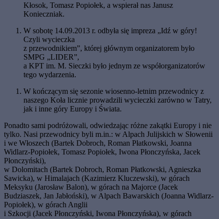
Kłosok, Tomasz Popiołek, a wspierał nas Janusz
Konieczniak.
W sobotę 14.09.2013 r. odbyła się impreza „Idź w góry!
Czyli wycieczka
z przewodnikiem”, której głównym organizatorem było
SMPG „LIDER”,
a KPT im. M. Sieczki było jednym ze współorganizatorów
tego wydarzenia.
W kończącym się sezonie wiosenno-letnim przewodnicy z
naszego Koła licznie prowadzili wycieczki zarówno w Tatry,
jak i inne góry Europy i Świata.
Ponadto sami podróżowali, odwiedzając różne zakątki Europy i nie
tylko. Nasi przewodnicy byli m.in.: w Alpach Julijskich w Słowenii
i we Włoszech (Bartek Dobroch, Roman Płatkowski, Joanna
Widlarz-Popiołek, Tomasz Popiołek, Iwona Płonczyńska, Jacek
Płonczyński),
w Dolomitach (Bartek Dobroch, Roman Płatkowski, Agnieszka
Sawicka), w Himalajach (Kazimierz Kluczewski), w górach
Meksyku (Jarosław Balon), w górach na Majorce (Jacek
Budziaszek, Jan Jabłoński), w Alpach Bawarskich (Joanna Widlarz-
Popiołek), w górach Anglii
i Szkocji (Jacek Płonczyński, Iwona Płonczyńska), w górach