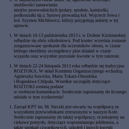
możliwości zamawiania
strojów przewodnickich (polary, spodnie, kamizelki,
podkoszulki itp.). Sprawę prowadzą kol. Wojciech Sowa i
kol. Szymon Michlowicz, którzy przygotują ankietę w tej
sprawie.
W dniach 10-13 października 2013 r. w Dolinie Kieżmarskiej
odbędzie się obóz szkoleniowy. Pod koniec września zostanie
zorganizowane spotkanie dla uczestników obozu, w czasie
którego określimy szczegółowy plan działań w czasie
wyjazdu oraz wszystkie pozostałe kwestie w tym zakresie.
W dniach 22-24 listopada 2013 roku odbędzie się tradycyjna
ROZTOKA. W skład Komitetu Organizacyjnego wchodzą:
Agnieszka Sawicka, Maria Tokarz-Olszańska
i Bogusława Chlipała. Wszelkie szczegóły dotyczące
ROZTOKI zostaną podane
w osobnym komunikacie. Serdecznie zapraszamy do licznego
udziału w tym wydarzeniu!
Zarząd KPT im. M. Sieczki jest otwarty na współpracę ze
wszystkimi przewodnikami zrzeszonymi w naszym Kole.
Serdecznie zapraszamy do takiej współpracy, oczekujemy na
ciekawe pomysły, dotyczące wspomnianego jubileuszu, a
także spotkań czwartkowych, szkoleń i innych kwestii