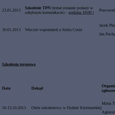
Szkolenie TPN
(temat zostanie podany w
23.01.2013
Pracown
odrębnym komunikacie) –
godzina 18:00 !
Jacek Pło
30.01.2013
Wieczór wspomnień o Józku Corze
Jan Pucha
Szkolenia terenowe
Organi
Data
Dokąd
zgłosze
Maria T
10-13.10.2013
Obóz szkoleniowy w Dolinie Kieżmarskiej
Agniesz