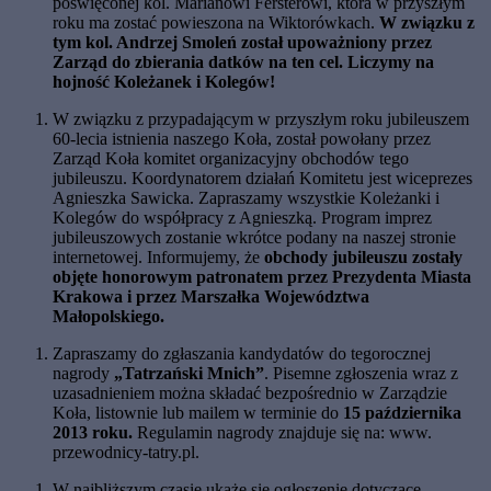
poświęconej kol. Marianowi Fersterowi, która w przyszłym
roku ma zostać powieszona na Wiktorówkach.
W związku z
tym kol. Andrzej Smoleń został upoważniony przez
Zarząd do zbierania datków na ten cel. Liczymy na
hojność Koleżanek i Kolegów!
W związku z przypadającym w przyszłym roku jubileuszem
60-lecia istnienia naszego Koła, został powołany przez
Zarząd Koła komitet organizacyjny obchodów tego
jubileuszu. Koordynatorem działań Komitetu jest wiceprezes
Agnieszka Sawicka. Zapraszamy wszystkie Koleżanki i
Kolegów do współpracy z Agnieszką. Program imprez
jubileuszowych zostanie wkrótce podany na naszej stronie
internetowej. Informujemy, że
obchody jubileuszu zostały
objęte honorowym patronatem przez Prezydenta Miasta
Krakowa i przez Marszałka Województwa
Małopolskiego.
Zapraszamy do zgłaszania kandydatów do tegorocznej
nagrody
„Tatrzański Mnich”
. Pisemne zgłoszenia wraz z
uzasadnieniem można składać bezpośrednio w Zarządzie
Koła, listownie lub mailem w terminie do
15 października
2013 roku.
Regulamin nagrody znajduje się na: www.
przewodnicy-tatry.pl.
W najbliższym czasie ukaże się ogłoszenie dotyczące