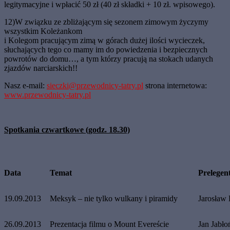
legitymacyjne i wpłacić 50 zł (40 zł składki + 10 zł. wpisowego).
12)W związku ze zbliżającym się sezonem zimowym życzymy
wszystkim Koleżankom
i Kolegom pracującym zimą w górach dużej ilości wycieczek,
słuchających tego co mamy im do powiedzenia i bezpiecznych
powrotów do domu…, a tym którzy pracują na stokach udanych
zjazdów narciarskich!!
Nasz e-mail:
sieczki@przewodnicy-tatry.pl
strona internetowa:
www.przewodnicy-tatry.pl
Spotkania czwartkowe (godz. 18.30)
Data
Temat
Prelegen
19.09.2013
Meksyk – nie tylko wulkany i piramidy
Jarosław
26.09.2013
Prezentacja filmu o Mount Evereście
Jan Jabło