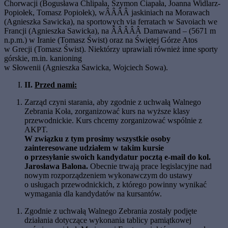
Chorwacji (Bogusława Chlipała, Szymon Ciapała, Joanna Widlarz-
Popiołek, Tomasz Popiołek), wÂÂÂÂ jaskiniach na Morawach
(Agnieszka Sawicka), na sportowych via ferratach w Savoiach we
Francji (Agnieszka Sawicka), na ÂÂÂÂÂ Damawand – (5671 m
n.p.m.) w Iranie (Tomasz Świst) oraz na Świętej Górze Atos
w Grecji (Tomasz Świst). Niektórzy uprawiali również inne sporty
górskie, m.in. kanioning
w Słowenii (Agnieszka Sawicka, Wojciech Sowa).
II.
Przed nami:
Zarząd czyni starania, aby zgodnie z uchwałą Walnego
Zebrania Koła, zorganizować kurs na wyższe klasy
przewodnickie. Kurs chcemy zorganizować wspólnie z
AKPT.
W związku z tym prosimy wszystkie osoby
zainteresowane udziałem w takim kursie
o przesyłanie swoich kandydatur pocztą e-mail do kol.
Jarosława Balona.
Obecnie trwają prace legislacyjne nad
nowym rozporządzeniem wykonawczym do ustawy
o usługach przewodnickich, z którego powinny wynikać
wymagania dla kandydatów na kursantów.
Zgodnie z uchwałą Walnego Zebrania zostały podjęte
działania dotyczące wykonania tablicy pamiątkowej