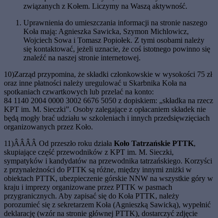
związanych z Kołem. Liczymy na Waszą aktywność.
Uprawnienia do umieszczania informacji na stronie naszego
Koła mają: Agnieszka Sawicka, Szymon Michlowicz,
Wojciech Sowa i Tomasz Popiołek. Z tymi osobami należy
się kontaktować, jeżeli uznacie, że coś istotnego powinno się
znaleźć na naszej stronie internetowej.
10)Zarząd przypomina, że składki członkowskie w wysokości 75 zł
oraz inne płatności należy uregulować u Skarbnika Koła na
spotkaniach czwartkowych lub przelać na konto:
84 1140 2004 0000 3002 6676 5050 z dopiskiem: „składka na rzecz
KPT im. M. Sieczki”. Osoby zalegające z opłacaniem składek nie
będą mogły brać udziału w szkoleniach i innych przedsięwzięciach
organizowanych przez Koło.
11)ÂÂÂÂ Od przeszło roku działa
Koło Tatrzańskie PTTK
,
skupiające część przewodników z KPT im. M. Sieczki,
sympatyków i kandydatów na przewodnika tatrzańskiego. Korzyści
z przynależności do PTTK są różne, między innymi zniżki w
obiektach PTTK, ubezpieczenie górskie NNW na wszystkie góry w
kraju i imprezy organizowane przez PTTK w pasmach
przygranicznych. Aby zapisać się do Koła PTTK, należy
porozumieć się z sekretarzem Koła (Agnieszką Sawicką), wypełnić
deklarację (wzór na stronie głównej PTTK), dostarczyć zdjęcie