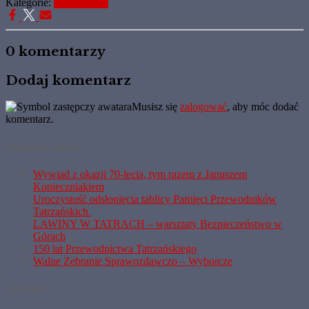
Kategorie:
Komunikaty
0 komentarzy
Dodaj komentarz
Musisz się
zalogować
, aby móc dodać
komentarz.
Ostatnie wpisy
Wywiad z okazji 70-lecia, tym razem z Januszem
Konieczniakiem
Uroczystość odsłonięcia tablicy Pamięci Przewodników
Tatrzańskich.
LAWINY W TATRACH – warsztaty Bezpieczeństwo w
Górach
150 lat Przewodnictwa Tatrzańskiego
Walne Zebranie Sprawozdawczo – Wyborcze
Archiwa