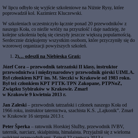
W lipcu odbyło się wyjście szkoleniowe na Niżnie Rysy, które
poprowadził kol. Kazimierz Kluczewski.
W szkoleniach uczestniczyło łącznie ponad 20 przewodników z
naszego Koła, co nieźle wróży na przyszłość i daje nadzieję, że
kolejne szkolenia będą się cieszyły jeszcze większą popularnością.
Serdecznie dziękujemy wszystkim osobom, które przyczyniły się do
wzorowej organizacji powyższych szkoleń.
2)
… odeszli na Niebieską Grań:
Józef Cora
– przewodnik tatrzański II klasy, instruktor
przewodnictwa i międzynarodowy przewodnik górski UIMLA.
Był członkiem KPT im. M. Sieczki w Krakowie od 1983 roku.
Był też członkiem KPT PTTK-TPN Zakopane, PTPNoZ,
Związku Sybiraków w Krakowie. Zmarł
w Krakowie 9 kwietnia 2013 r.
Jan Zaleski
– przewodnik tatrzański i członek naszego Koła od
1966 roku, instruktor taternictwa, szachista K.S. „Lajkonik”. Zmarł
w Krakowie 16 sierpnia 2013 r.
Peter Šperka
– ratownik Horskiej Služby, przewodnik IVBV,
taternik, narciarz, skialpinista, himalaista. Przyjaźnił się z wieloma
polskimi przewodnikami. Zginął 22 czerwca 2013 r.