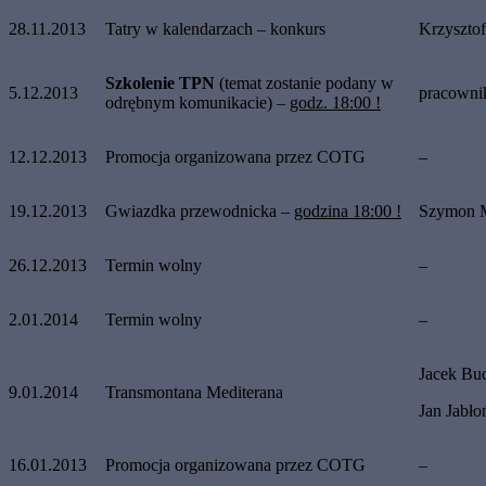
28.11.2013
Tatry w kalendarzach – konkurs
Krzysztof
Szkolenie TPN
(temat zostanie podany w
5.12.2013
pracown
odrębnym komunikacie) –
godz. 18:00 !
12.12.2013
Promocja organizowana przez COTG
–
19.12.2013
Gwiazdka przewodnicka –
godzina 18:00 !
Szymon M
26.12.2013
Termin wolny
–
2.01.2014
Termin wolny
–
Jacek Bud
9.01.2014
Transmontana Mediterana
Jan Jabło
16.01.2013
Promocja organizowana przez COTG
–