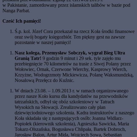
w Pakistanie, zamordowany przez islamskich talibów w bazie pod
Nanga Parbat.
Cześć Ich pamięci!
Ś.p. kol. Józef Cora przekazał na rzecz Koła środki finansowe
oraz swój bogaty księgozbiór. Ten piękny gest na zawsze
pozostanie w naszej pamięci!
Nasz kolega, Przemysław Sobczyk, wygrał Bieg Ultra
Granią Tatr!
9 godzin 9 minut i 29 sek. tyle zajęło mu
przebiegnięcie 70 kilometrów na trasie z Siwej Polany przez
Wołowiec, Ornak, Czerwone Wierchy, Kasprowy Wierch,
Krzyżne, Wodogrzmoty Mickiewicza, Polanę Waksmundzką,
Nosalową Przełęcz do Kuźnic.
W dniach 23.08.­ – 1.09.2013 r. w ramach organizowanego
przez nasze Koło kursu dla kandydatów na przewodników
tatrzańskich, odbył się obóz szkoleniowy w Tatrach
Wysokich na Słowacji. Zrealizowano cały plan
dziewięciodniowego szkolenia. Kadra instruktorów z naszego
Koła składała się z następujących osób: Joanna Widlarz-
Popiołek (kierownik szkolenia), Agnieszka Sawicka, Maria
Tokarz-Olszańska, Bogusława Chlipała, Bartek Dobroch,
Jarosław Balon, Artur Mida, Wojciech Sowa, Sebastian