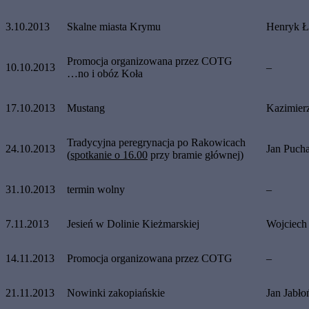
3.10.2013
Skalne miasta Krymu
Henryk Ł
Promocja organizowana przez COTG
10.10.2013
–
…no i obóz Koła
17.10.2013
Mustang
Kazimier
Tradycyjna peregrynacja po Rakowicach
24.10.2013
Jan Pucha
(
spotkanie o 16.00
przy bramie głównej)
31.10.2013
termin wolny
–
7.11.2013
Jesień w Dolinie Kieżmarskiej
Wojciech
14.11.2013
Promocja organizowana przez COTG
–
21.11.2013
Nowinki zakopiańskie
Jan Jabło