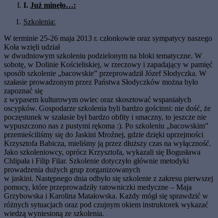
I.
Już minęło…:
Szkolenia:
W terminie 25-26 maja 2013 r. członkowie oraz sympatycy naszego
Koła wzięli udział
w dwudniowym szkoleniu podzielonym na bloki tematyczne. W
sobotę, w Dolinie Kościeliskiej, w rzeczowy i zapadający w pamięć
sposób szkolenie „bacowskie” przeprowadził Józef Słodyczka. W
szałasie prowadzonym przez Państwa Słodyczków można było
zapoznać się
z wypasem kulturowym owiec oraz skosztować wspaniałych
oscypków. Gospodarze szkolenia byli bardzo gościnni: nie dość, że
poczęstunek w szałasie był bardzo obfity i smaczny, to jeszcze nie
wypuszczono nas z pustymi rękoma :). Po szkoleniu „bacowskim”
przemieściliśmy się do Jaskini Mroźnej, gdzie dzięki uprzejmości
Krzysztofa Babicza, mieliśmy ją przez dłuższy czas na wyłączność.
Jako szkoleniowcy, oprócz Krzysztofa, wykazali się Bogusława
Chlipała i Filip Filar. Szkolenie dotyczyło głównie metodyki
prowadzenia dużych grup zorganizowanych
w jaskini. Następnego dnia odbyło się szkolenie z zakresu pierwszej
pomocy, które przeprowadziły ratowniczki medyczne – Maja
Grzybowska i Karolina Matałowska. Każdy mógł się sprawdzić w
różnych sytuacjach oraz pod czujnym okiem instruktorek wykazać
wiedzą wyniesioną ze szkolenia.