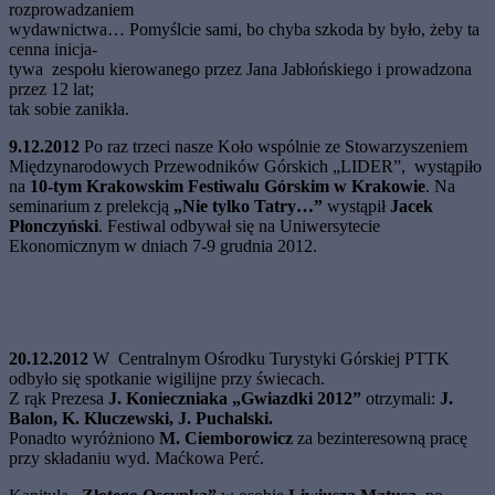
rozprowadzaniem
wydawnictwa… Pomyślcie sami, bo chyba szkoda by było, żeby ta
cenna inicja-
tywa zespołu kierowanego przez Jana Jabłońskiego i prowadzona
przez 12 lat;
tak sobie zanikła.
9.12.2012
Po raz trzeci nasze Koło wspólnie ze Stowarzyszeniem
Międzynarodowych Przewodników Górskich „LIDER”, wystąpiło
na
10-tym Krakowskim Festiwalu Górskim w Krakowie
. Na
seminarium z prelekcją
„Nie tylko Tatry…”
wystąpił
Jacek
Płonczyński
. Festiwal odbywał się na Uniwersytecie
Ekonomicznym w dniach 7-9 grudnia 2012.
20.12.2012
W Centralnym Ośrodku Turystyki Górskiej PTTK
odbyło się spotkanie wigilijne przy świecach.
Z rąk
Prezesa
J. Konieczniaka
„Gwiazdki 2012”
otrzymali:
J.
Balon, K. Kluczewski, J. Puchalski.
Ponadto wyróżniono
M. Ciemborowicz
za bezinteresowną pracę
przy składaniu wyd. Maćkowa Perć.