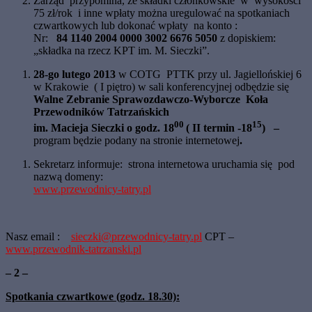
Zarząd przypomina, że składki członkowskie w wysokości
75 zł/rok i inne wpłaty można uregulować na spotkaniach
czwartkowych lub dokonać wpłaty na konto :
Nr:
84 1140 2004 0000 3002 6676 5050
z dopiskiem:
„składka na rzecz KPT im. M. Sieczki”.
28-go lutego 2013
w COTG PTTK przy ul. Jagiellońskiej 6
w Krakowie ( I piętro) w sali
konferencyjnej odbędzie się
Walne Zebranie Sprawozdawczo-Wyborcze Koła
Przewodników Tatrzańskich
00
15
im. Macieja Sieczki o godz. 18
( II termin -18
) –
program będzie podany na stronie internetowej
.
Sekretarz informuje: strona internetowa uruchamia się pod
nazwą domeny:
www.przewodnicy-tatry.pl
Nasz email :
sieczki@przewodnicy-tatry.pl
CPT –
www.przewodnik-tatrzanski.pl
– 2 –
Spotkania czwartkowe (godz. 18.30):