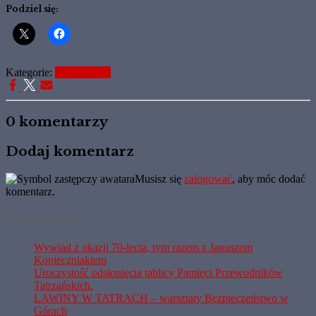
Podziel się:
Kategorie:
Komunikaty
0 komentarzy
Dodaj komentarz
Musisz się
zalogować
, aby móc dodać
komentarz.
Ostatnie wpisy
Wywiad z okazji 70-lecia, tym razem z Januszem
Konieczniakiem
Uroczystość odsłonięcia tablicy Pamięci Przewodników
Tatrzańskich.
LAWINY W TATRACH – warsztaty Bezpieczeństwo w
Górach