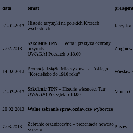
data
temat
prelegen
Historia turystyki na polskich Kresach
31-01-2013
Jerzy Ka
wschodnich
Szkolenie TPN
– Teoria i praktyka ochrony
7-02-2013
przyrody
Zbigniew
UWAGA! Początek o 18.00
Promocja książki Mieczysława Jasińskiego
14-02-2013
Wiesław 
“Kościelisko do 1918 roku”
Szkolenie TPN
– Historia własności Tatr
21-02-2013
Marcin G
UWAGA! Początek o 18.00
28-02-2013
Walne zebranie sprawozdawczo-wyborcze
–
Zebranie organizacyjne – prezentacja nowego
7-03-2013
Prezes
zarządu