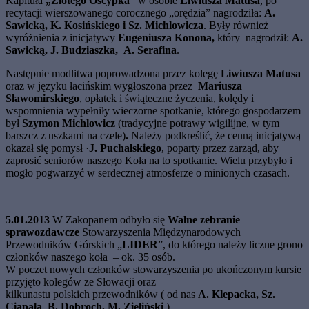
Kapituła
„Złotego Oscypka”
w osobie
Liwiusza Matusa
, po
recytacji wierszowanego corocznego „orędzia”
nagrodziła:
A.
Sawicką, K. Kosińskiego i Sz. Michlowicza
. Były również
wyróżnienia z inicjatywy
Eugeniusza Konona,
który nagrodził:
A.
Sawicką, J. Budziaszka, A. Serafina
.
Następnie modlitwa poprowadzona przez kolegę
Liwiusza Matusa
oraz w języku łacińskim wygłoszona przez
Mariusza
Sławomirskiego
, opłatek i świąteczne życzenia, kolędy i
wspomnienia wypełniły wieczorne spotkanie, którego gospodarzem
był
Szymon Michlowicz
(tradycyjne potrawy wigilijne, w tym
barszcz z uszkami na czele)
.
Należy podkreślić, że cenną inicjatywą
okazał się pomysł ·
J. Puchalskiego
, poparty przez zarząd, aby
zaprosić seniorów naszego Koła na to spotkanie. Wielu przybyło i
mogło pogwarzyć w serdecznej atmosferze o minionych czasach.
5.01.2013
W Zakopanem odbyło się
Walne zebranie
sprawozdawcze
Stowarzyszenia Międzynarodowych
Przewodników Górskich „
LIDER
”, do którego należy liczne grono
członków naszego koła – ok. 35 osób.
W poczet nowych członków stowarzyszenia po ukończonym kursie
przyjęto kolegów ze Słowacji oraz
kilkunastu polskich przewodników ( od nas
A. Klepacka,
Sz.
Ciapała
,
B. Dobroch, M. Zieliński
).