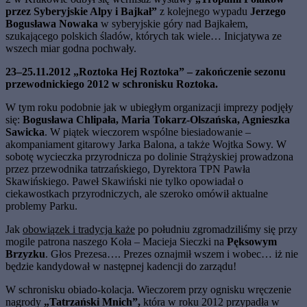
przez Syberyjskie Alpy i Bajkał”
z kolejnego wypadu
Jerzego
Bogusława Nowaka
w syberyjskie góry nad Bajkałem,
szukającego polskich śladów, których tak wiele… Inicjatywa ze
wszech miar godna pochwały.
23–25.11.2012 „Roztoka Hej Roztoka” – zakończenie sezonu
przewodnickiego 2012 w schronisku
Roztoka
.
W tym roku podobnie jak w ubiegłym organizacji imprezy podjęły
się:
Bogusława Chlipała, Maria
Tokarz-Olszańska, Agnieszka
Sawicka
. W piątek wieczorem wspólne biesiadowanie –
akompaniament gitarowy Jarka Balona, a także Wojtka Sowy. W
sobotę wycieczka przyrodnicza po dolinie Strążyskiej prowadzona
przez przewodnika tatrzańskiego, Dyrektora TPN Pawła
Skawińskiego. Paweł Skawiński nie tylko opowiadał o
ciekawostkach przyrodniczych, ale szeroko omówił aktualne
problemy Parku.
Jak
obowiązek i tradycja każe
po południu zgromadziliśmy się przy
mogile patrona naszego Koła – Macieja Sieczki na
Pęksowym
Brzyzku
. Głos Prezesa…. Prezes oznajmił wszem i wobec… iż nie
będzie kandydował w następnej kadencji do zarządu!
W schronisku obiado-kolacja. Wieczorem przy ognisku wręczenie
nagrody
„Tatrzański Mnich”,
która w roku 2012
przypadła w