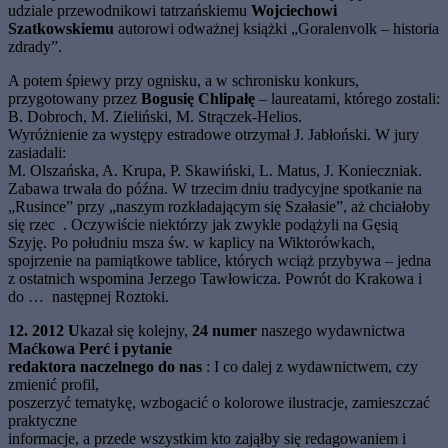
udziale przewodnikowi tatrzańskiemu
Wojciechowi
Szatkowskiemu
autorowi odważnej książki „Goralenvolk – historia
zdrady”.
A potem śpiewy przy ognisku, a w schronisku konkurs,
przygotowany przez
Bogusię
Chlipałę
– laureatami, którego zostali:
B. Dobroch, M. Zieliński, M. Strączek-Helios.
Wyróżnienie za występy estradowe otrzymał J. Jabłoński. W jury
zasiadali:
M. Olszańska, A. Krupa, P. Skawiński, L. Matus, J. Konieczniak.
Zabawa trwała do późna. W trzecim dniu tradycyjne spotkanie na
„Rusince” przy „naszym rozkładającym się Szałasie”, aż chciałoby
się rzec
. Oczywiście niektórzy jak zwykle podążyli na Gęsią
Szyję. Po południu msza św. w kaplicy na Wiktorówkach,
spojrzenie na pamiątkowe tablice, których wciąż przybywa – jedna
z ostatnich wspomina Jerzego Tawłowicza. Powrót do Krakowa i
do … następnej Roztoki.
12. 2012 U
kazał się kolejny,
24
numer
naszego
wydawnictwa
Maćkowa Perć i pytanie
redaktora naczelnego do nas
: I co dalej z wydawnictwem, czy
zmienić profil,
poszerzyć tematykę, wzbogacić o kolorowe ilustracje, zamieszczać
praktyczne
informacje, a przede wszystkim kto zająłby się redagowaniem i