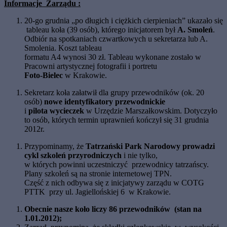
Informacje Zarządu :
20-go grudnia „po długich i ciężkich cierpieniach” ukazało się
tableau koła (39 osób), którego inicjatorem był
A. Smoleń
.
Odbiór na spotkaniach czwartkowych u sekretarza lub A.
Smolenia. Koszt tableau
formatu A4 wynosi 30 zł. Tableau wykonane zostało w
Pracowni artystycznej fotografii i portretu
Foto-Bielec
w Krakowie.
Sekretarz koła załatwił dla grupy przewodników (ok. 20
osób)
nowe identyfikatory przewodnickie
i
pilota wycieczek
w Urzędzie Marszałkowskim. Dotyczyło
to osób, których termin uprawnień kończył się 31 grudnia
2012r.
Przypominamy, że
Tatrzański Park Narodowy prowadzi
cykl szkoleń przyrodniczych
i nie tylko,
w których powinni uczestniczyć przewodnicy tatrzańscy.
Plany szkoleń są na stronie internetowej
TPN.
Część z nich odbywa się z inicjatywy zarządu w COTG
PTTK przy ul. Jagiellońskiej 6 w Krakowie.
Obecnie nasze koło liczy
86 przewodników (stan na
1.01.2012);