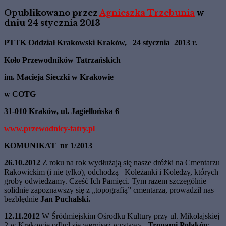
Opublikowano przez
Agnieszka Trzebunia
w
dniu
24 stycznia 2013
PTTK Oddział Krakowski
Kraków, 24 stycznia 2013 r.
Koło Przewodników Tatrzańskich
im. Macieja Sieczki w Krakowie
w COTG
31-010 Kraków, ul.
Jagiellońska 6
www.przewodnicy-tatry.pl
KOMUNIKAT nr 1/2013
26.10.2012
Z roku na rok wydłużają się nasze dróżki na Cmentarzu
Rakowickim (i nie tylko), odchodzą Koleżanki i Koledzy, których
groby odwiedzamy. Cześć Ich Pamięci. Tym razem szczególnie
solidnie zapoznawszy się z „topografią” cmentarza, prowadził nas
bezbłędnie
Jan Puchalski.
12.11.2012
W Śródmiejskim Ośrodku Kultury przy ul. Mikołajskiej
2 w Krakowie
odbył się wernisaż wystawy
„Tropami Polaków