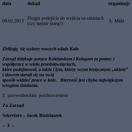
data
dokąd
organizuje
Drugie podejście do wyjścia na rakietach
09.02.2013
A. Mida
(czy będzie śnieg?)
Zbliżają się wybory nowych władz Koła
Zarząd dziękuje gorąco Koleżankom i Kolegom za pomoc i
współpracę w wielu przedsięwzięciach,
które podejmował, a także i tym, którzy swym krytycznym „okiem”
i słowem starali się na swój
sposób widzieć prace w kole. Bierność jest chyba największym
wrogiem działania.
Z przewodnickim pozdrowieniem
Za Zarząd
Sekretarz – Jacek Budziaszek
– 3 –