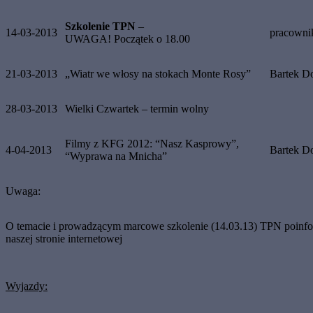
Szkolenie TPN
–
14-03-2013
pracown
UWAGA! Początek o 18.00
21-03-2013
„Wiatr we włosy na stokach Monte Rosy”
Bartek D
28-03-2013
Wielki Czwartek – termin wolny
Filmy z KFG 2012: “Nasz Kasprowy”,
4-04-2013
Bartek D
“Wyprawa na Mnicha”
Uwaga:
O temacie i prowadzącym marcowe szkolenie (14.03.13) TPN poinf
naszej stronie internetowej
Wyjazdy: