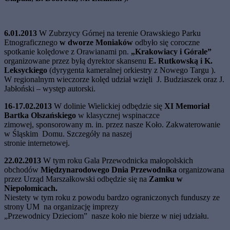
6.01.2013
W Zubrzycy Górnej na terenie Orawskiego Parku
Etnograficznego
w dworze Moniaków
odbyło się coroczne
spotkanie kolędowe z Orawianami pn.
„Krakowiacy i Górale”
organizowane przez byłą dyrektor skansenu
E. Rutkowską i K.
Leksyckiego
(dyrygenta kameralnej orkiestry z Nowego Targu ).
W regionalnym wieczorze kolęd udział wzięli J. Budziaszek oraz J.
Jabłoński – występ autorski.
16-17.02.2013
W dolinie Wielickiej odbędzie się
XI Memoriał
Bartka Olszańskiego
w klasycznej wspinaczce
zimowej,
sponsorowany m. in. przez nasze Koło. Zakwaterowanie
w Śląskim Domu. Szczegóły na naszej
stronie internetowej.
22.02.2013
W tym roku
Gala Przewodnicka małopolskich
obchodów
Międzynarodowego Dnia
Przewodnika
organizowana
przez Urząd Marszałkowski
odbędzie się na
Zamku w
Niepołomicach.
Niestety w tym roku z powodu bardzo ograniczonych funduszy ze
strony UM na organizację imprezy
„Przewodnicy Dzieciom” nasze koło nie bierze w niej udziału.