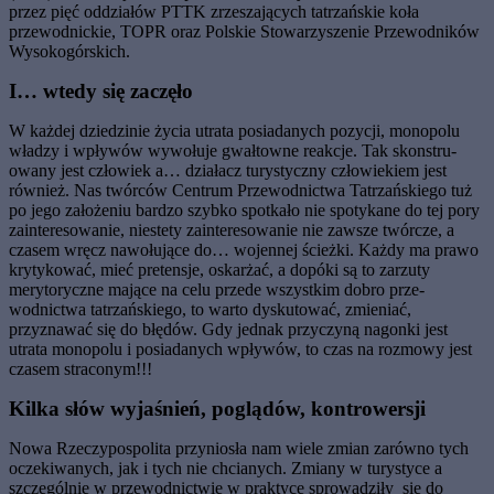
przez pięć oddziałów PTTK zrzeszających tatrzańskie koła
przewodnickie, TOPR oraz Polskie Stowarzy­szenie Przewodników
Wysokogórskich.
I… wtedy się zaczęło
W każdej dziedzinie życia utrata posiada­nych pozycji, monopolu
władzy i wpływów wywołuje gwałtowne reakcje. Tak skonstru­
owany jest człowiek a… działacz turystyczny człowiekiem jest
również. Nas twórców Cen­trum Przewodnictwa Tatrzańskiego tuż
po jego założeniu bardzo szybko spotkało nie spoty­kane do tej pory
zainteresowanie, niestety zainteresowanie nie zawsze twórcze, a
czasem wręcz nawołujące do… wojennej ścieżki. Każ­dy ma prawo
krytykować, mieć pretensje, oskarżać, a dopóki są to zarzuty
merytoryczne mające na celu przede wszystkim dobro prze­
wodnictwa tatrzańskiego, to warto dyskuto­wać, zmieniać,
przyznawać się do błędów. Gdy jednak przyczyną nagonki jest
utrata mo­nopolu i posiadanych wpływów, to czas na rozmowy jest
czasem straconym!!!
Kilka s
łó
w wyja
ś
nie
ń
, pogl
ą
d
ó
w, kontrowersji
Nowa Rzeczypospolita przyniosła nam wie­le zmian zarówno tych
oczekiwanych, jak i tych nie chcianych. Zmiany w turystyce a
szczególnie w przewodnictwie w praktyce sprowadziły się do