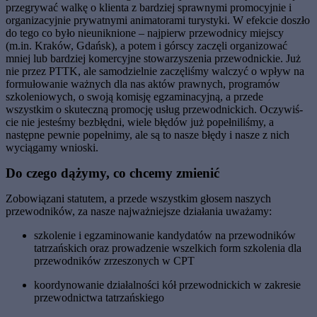
prze­grywać walkę o klienta z bardziej sprawnymi promocyjnie i
organizacyjnie prywatnymi animatorami turystyki. W efekcie doszło
do tego co było nieuniknione – najpierw prze­wodnicy miejscy
(m.in. Kraków, Gdańsk), a potem i górscy zaczęli organizować
mniej lub bardziej komercyjne stowarzyszenia prze­wodnickie. Już
nie przez PTTK, ale samo­dzielnie zaczęliśmy walczyć o wpływ na
for­mułowanie ważnych dla nas aktów prawnych, programów
szkoleniowych, o swoją komisję egzaminacyjną, a przede
wszystkim o skutecz­ną promocję usług przewodnickich. Oczywiś­
cie nie jesteśmy bezbłędni, wiele błędów już popełniliśmy, a
następne pewnie popełnimy, ale są to nasze błędy i nasze z nich
wyciągamy wnioski.
Do czego d
ąż
ymy, co chcemy zmieni
ć
Zobowiązani statutem, a przede wszyst­kim głosem naszych
przewodników, za nasze najważniejsze działania uważamy:
szkolenie i egzaminowanie kandydatów na przewodników
tatrzańskich oraz prowadzenie wszelkich form szkolenia dla
przewodników zrzeszonych w CPT
koordynowanie działalności kół przewod­nickich w zakresie
przewodnictwa tatrzań­skiego