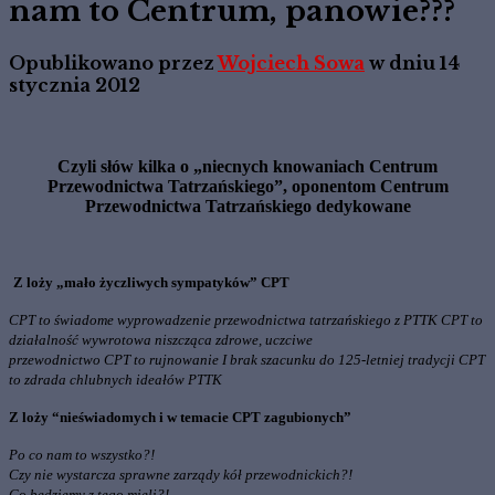
nam to Centrum, panowie???
Opublikowano przez
Wojciech Sowa
w dniu
14
stycznia 2012
Czyli słów kilka o „niecnych knowaniach Centrum
Przewodnictwa Tatrzańskiego”, oponentom Centrum
Przewodnictwa Tatrzańskiego dedykowane
Z loży „mało życzliwych sympatyków” CPT
CPT to świadome wyprowadzenie przewodnictwa tatrzańskiego z PTTK CPT to
działalność wywrotowa niszcząca zdrowe, uczciwe
przewodnictwo CPT to rujnowanie I brak szacunku do 125-letniej tradycji CPT
to zdrada chlubnych ideałów PTTK
Z loży “nieświadomych i w temacie CPT zagubionych”
Po co nam to wszystko?!
Czy nie wystarcza sprawne zarządy kół przewodnickich?!
Co będziemy z tego mieli?!