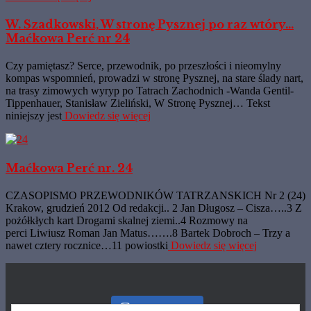
W. Szadkowski, W stronę Pysznej po raz wtóry…
Maćkowa Perć nr 24
Czy pamiętasz? Serce, przewodnik, po przeszłości i nieomylny
kompas wspomnień, prowadzi w stronę Pysznej, na stare ślady nart,
na trasy zimowych wyryp po Tatrach Zachodnich -Wanda Gentil-
Tippenhauer, Stanisław Zieliński, W Stronę Pysznej… Tekst
niniejszy jest
Dowiedz się więcej
Maćkowa Perć nr. 24
CZASOPISMO PRZEWODNIKÓW TATRZANSKICH Nr 2 (24)
Krakow, grudzień 2012 Od redakcji.. 2 Jan Długosz – Cisza…..3 Z
pożółkłych kart Drogami skalnej ziemi..4 Rozmowy na
perci Liwiusz Roman Jan Matus…….8 Bartek Dobroch – Trzy a
nawet cztery rocznice…11 powiostki
Dowiedz się więcej
Nasz Instagram