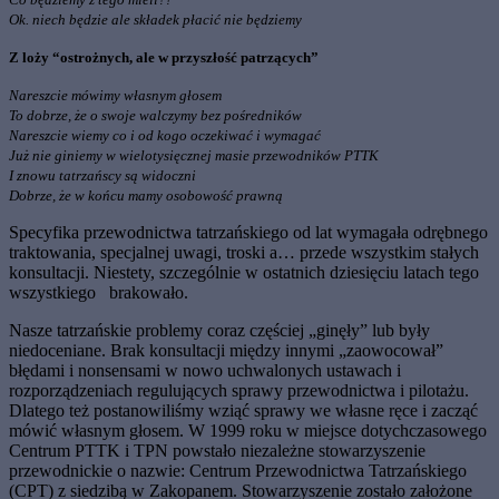
Ok. niech będzie ale składek płacić nie będziemy
Z loży “ostrożnych, ale w przyszłość patrzących”
Nareszcie mówimy własnym głosem
To dobrze, że o swoje walczymy bez pośredników
Nareszcie wiemy co i od kogo oczekiwać i wymagać
Już nie giniemy w wielotysięcznej masie przewodników PTTK
I znowu tatrzańscy są widoczni
Dobrze, że w końcu mamy osobowość prawną
Specyfika prze­wodnictwa tatrzań­skiego od lat wy­magała odrębnego
traktowania, spec­jalnej uwagi, troski a… przede wszyst­kim stałych
kon­sultacji. Niestety, szczególnie w os­tatnich dziesięciu latach tego
wszyst­kiego brakowało.
Nasze tatrzańskie problemy coraz częściej „ginęły” lub były
niedoceniane. Brak konsul­tacji między innymi „zaowocował”
błędami i nonsensami w nowo uchwalonych ustawach i
rozporządzeniach regulujących sprawy prze­wodnictwa i pilotażu.
Dlatego też postanowiliśmy wziąć sprawy we własne ręce i zacząć
mówić własnym głosem. W 1999 roku w miejs­ce dotychczasowego
Centrum PTTK i TPN powstało niezależne stowarzyszenie
przewod­nickie o nazwie: Centrum Przewodnictwa Ta­trzańskiego
(CPT) z siedzibą w Zakopanem. Stowarzyszenie zostało założone