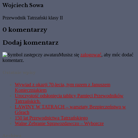
Wojciech Sowa
Przewodnik Tatrzański klasy II
0 komentarzy
Dodaj komentarz
Musisz się
zalogować
, aby móc dodać
komentarz.
Ostatnie wpisy
Wywiad z okazji 70-lecia, tym razem z Januszem
Konieczniakiem
Uroczystość odsłonięcia tablicy Pamięci Przewodników
Tatrzańskich.
LAWINY W TATRACH – warsztaty Bezpieczeństwo w
Górach
150 lat Przewodnictwa Tatrzańskiego
Walne Zebranie Sprawozdawczo – Wyborcze
Archiwa