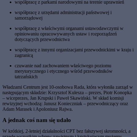
współpracę z parkami narodowymi na tere­nie uprawnień
współpracę z urzędami administracji pań­stwowej i
samorządowej
współpracę z właściwymi organami usta­wodawczymi w
opiniowaniu opracowywa­nych ustaw i rozporządzeń
dotyczących przewodnictwa
współpracę z innymi organizacjami prze­wodnickimi w kraju i
zagranicą
czuwanie nad zachowaniem właściwego poziomu
merytorycznego i etycznego wśród przewodników
tatrzańskich
Władzami Centrum jest 10-osobowa Rada, która wyłoniła zarząd w
następującym składzie: Krzysztof Kulesza – prezes, Piotr Konopka
– wiceprezes, Jan Krupski i Paweł Skawiński. W skład komisji
rewizyjnej wcho­dzą: Janusz Konieczniak – przewodniczący oraz
Adam Marasek i Apoloniusz Rajwa.
A jednak co
ś
nam si
ę
uda
ł
o
W krótkiej, 2-letniej działalności CPT bez fałszywej skromności, a
przede wszystkim wbrew zawistnym i krytykującym możemy