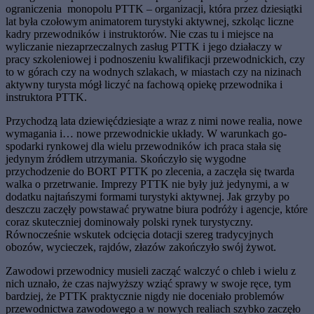
ograniczenia monopolu PTTK – organizacji, która przez dziesiątki
lat była czołowym animatorem turystyki aktyw­nej, szkoląc liczne
kadry przewodników i in­struktorów. Nie czas tu i miejsce na
wyliczanie niezaprzeczalnych zasług PTTK i jego dzia­łaczy w
pracy szkoleniowej i podnoszeniu kwa­lifikacji przewodnickich, czy
to w górach czy na wodnych szlakach, w miastach czy na nizi­nach
aktywny turysta mógł liczyć na fachową opiekę przewodnika i
instruktora PTTK.
Przychodzą lata dziewięćdziesiąte a wraz z nimi nowe realia, nowe
wymagania i… no­we przewodnickie układy. W warunkach go­
spodarki rynkowej dla wielu przewodników ich praca stała się
jedynym źródłem utrzyma­nia. Skończyło się wygodne
przychodzenie do BORT PTTK po zlecenia, a zaczęła się twarda
walka o przetrwanie. Imprezy PTTK nie były już jedynymi, a w
dodatku najtańszymi forma­mi turystyki aktywnej. Jak grzyby po
deszczu zaczęły powstawać prywatne biura podróży i agencje, które
coraz skuteczniej dominowały polski rynek turystyczny.
Równocześnie wskutek odcięcia dotacji szereg tradycyjnych
obozów, wycieczek, rajdów, złazów zakoń­czyło swój żywot.
Zawodowi przewodnicy musieli zacząć wal­czyć o chleb i wielu z
nich uznało, że czas najwyższy wziąć sprawy w swoje ręce, tym
bar­dziej, że PTTK praktycznie nigdy nie doce­niało problemów
przewodnictwa zawodowe­go a w nowych realiach szybko zaczęło