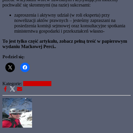
pochwa­lić się skromnymi (na razie) sukcesami:
zaproszenia i aktywny udział (w roli eks­perta) przy
nowelizacji aktów prawnych – je­steśmy zapraszani na
posiedzenia komisji sejmowej oraz konsultacyjne spotkania
mini­sterstwa gospodarki i przekształceń własno-
To jest tylko część artykułu, zobacz pełną treść w papierowym
wydaniu Maćkowej Perci..
Podziel się:
Kategorie:
Maćkowa Perć